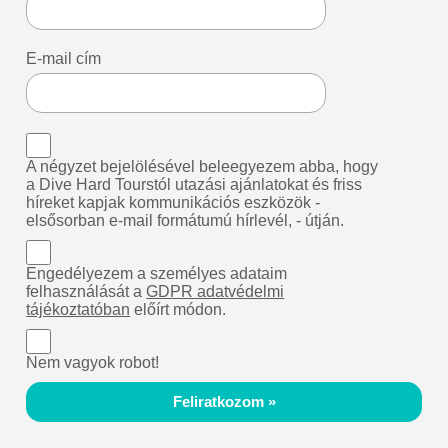
E-mail cím
A négyzet bejelölésével beleegyezem abba, hogy
a Dive Hard Tourstól utazási ajánlatokat és friss
híreket kapjak kommunikációs eszközök -
elsősorban e-mail formátumú hírlevél, - útján.
Engedélyezem a személyes adataim
felhasználását a
GDPR adatvédelmi
tájékoztatóban
előírt módon.
Nem vagyok robot!
Feliratkozom »