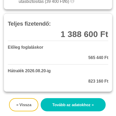
utasbiztosítás (
39 400
Ft/fő)
Teljes fizetendő:
1 388 600 Ft
Előleg foglaláskor
565 440 Ft
Hátralék 2026.08.20-ig
823 160 Ft
« Vissza
Tovább az adatokhoz »