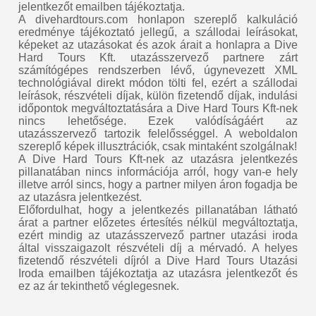
jelentkezőt emailben tájékoztatja.
A divehardtours.com honlapon szereplő kalkuláció
eredménye tájékoztató jellegű, a szállodai leírásokat,
képeket az utazásokat és azok árait a honlapra a Dive
Hard Tours Kft. utazásszervező partnere zárt
számítógépes rendszerben lévő, úgynevezett XML
technológiával direkt módon tölti fel, ezért a szállodai
leírások, részvételi díjak, külön fizetendő díjak, indulási
időpontok megváltoztatására a Dive Hard Tours Kft-nek
nincs lehetősége. Ezek valódíságáért az
utazásszervező tartozik felelősséggel. A weboldalon
szereplő képek illusztrációk, csak mintaként szolgálnak!
A Dive Hard Tours Kft-nek az utazásra jelentkezés
pillanatában nincs információja arról, hogy van-e hely
illetve arról sincs, hogy a partner milyen áron fogadja be
az utazásra jelentkezést.
Előfordulhat, hogy a jelentkezés pillanatában látható
árat a partner előzetes értesítés nélkül megváltoztatja,
ezért mindig az utazásszervező partner utazási iroda
által visszaigazolt részvételi díj a mérvadó. A helyes
fizetendő részvételi díjról a Dive Hard Tours Utazási
Iroda emailben tájékoztatja az utazásra jelentkezőt és
ez az ár tekinthető véglegesnek.