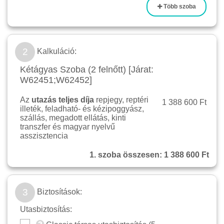
Több szoba
2
Kalkuláció:
Kétágyas Szoba (2 felnőtt) [Járat:
W62451;W62452]
Az
utazás teljes díja
repjegy, reptéri
1 388 600 Ft
illeték, feladható- és kézipoggyász,
szállás, megadott ellátás, kinti
transzfer és magyar nyelvű
asszisztencia
1. szoba összesen:
1 388 600 Ft
3
Biztosítások:
Utasbiztosítás: