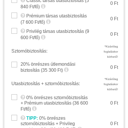
Classic társas utasbiztosítás (
5
0 Ft
840
Ft/fő)
Prémium társas utasbiztosítás
0 Ft
(
7 600
Ft/fő)
Privilég társas utasbiztosítás (
9
0 Ft
600
Ft/fő)
*Kizárólag
Sztornóbiztosítás:
foglaláskor
köthető!
20% önrészes útlemondási
0 Ft
biztosítás (
35 300
Ft)
*Kizárólag
Utasbiztosítás + sztornóbiztosítás:
foglaláskor
köthető!
0% önrészes sztornóbiztosítás
+ Prémium utasbiztosítás (
36 600
0 Ft
Ft/fő)
TIPP:
0% önrészes
sztornóbiztosítás + Privileg
0 Ft