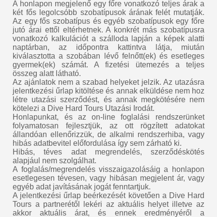
A honlapon megjelenő egy főre vonatkozó teljes árak a
két fős legolcsóbb szobatípusok árának felét mutatják.
Az egy fős szobatípus és egyéb szobatípusok egy főre
jutó árai ettől eltérhetnek. A konkrét más szobatípusra
vonatkozó kalkulációt a szálloda lapján a képek alatti
naptárban, az időpontra kattintva látja, miután
kiválasztotta a szobában lévő felnőtt(ek) és esetleges
gyermek(ek) számát. A fizetési ütemezés a teljes
összeg alatt látható.
Az ajánlatok nem a szabad helyeket jelzik. Az utazásra
jelentkezési űrlap kitöltése és annak elküldése nem hoz
létre utazási szerződést, és annak megkötésére nem
kötelezi a Dive Hard Tours Utazási Irodát.
Honlapunkat, és az on-line foglalási rendszerünket
folyamatosan fejlesztjük, az ott rögzített adatokat
állandóan ellenőrizzük, de alkalmi rendszerhiba, vagy
hibás adatbevitel előfordulása így sem zárható ki.
Hibás, téves adat megrendelés, szerződéskötés
alapjául nem szolgálhat.
A foglalás/megrendelés visszaigazolásáig a honlapon
esetlegesen tévesen, vagy hibásan megjelent ár, vagy
egyéb adat javításának jogát fenntartjuk.
A jelentkezési űrlap beérkezését követően a Dive Hard
Tours a partnerétől lekéri az aktuális helyet illetve az
akkor aktuális árat, és ennek eredményéről a