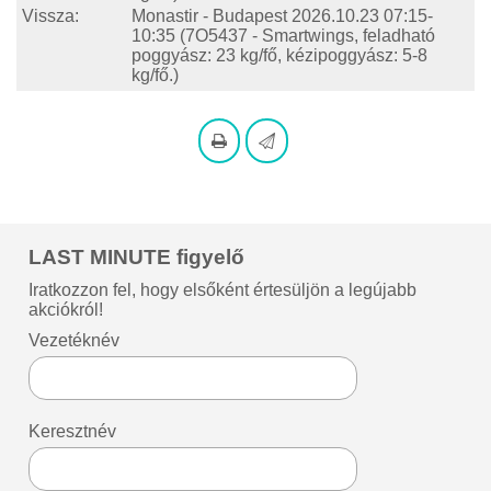
Vissza:
Monastir - Budapest
2026.10.23 07:15-
10:35
(7O5437 - Smartwings, feladható
poggyász: 23 kg/fő, kézipoggyász: 5-8
kg/fő.)
LAST MINUTE figyelő
Iratkozzon fel, hogy elsőként értesüljön a legújabb
akciókról!
Vezetéknév
Keresztnév