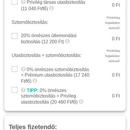
Privilég társas utasbiztosítás
0 Ft
(
11 040
Ft/fő)
*Kizárólag
Sztornóbiztosítás:
foglaláskor
köthető!
20% önrészes útlemondási
0 Ft
biztosítás (
12 200
Ft)
*Kizárólag
Utasbiztosítás + sztornóbiztosítás:
foglaláskor
köthető!
0% önrészes sztornóbiztosítás
+ Prémium utasbiztosítás (
17 240
0 Ft
Ft/fő)
TIPP:
0% önrészes
sztornóbiztosítás + Privileg
0 Ft
utasbiztosítás (
20 460
Ft/fő)
Teljes fizetendő: