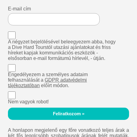
E-mail cím
A négyzet bejelölésével beleegyezem abba, hogy
a Dive Hard Tourstól utazási ajánlatokat és friss
híreket kapjak kommunikációs eszközök -
elsősorban e-mail formátumú hírlevél, - útján.
Engedélyezem a személyes adataim
felhasználását a
GDPR adatvédelmi
tájékoztatóban
előírt módon.
Nem vagyok robot!
Feliratkozom »
A honlapon megjelenő egy főre vonatkozó teljes árak a
két fős legolcsóbb szobatípusok árának felét mutatják.