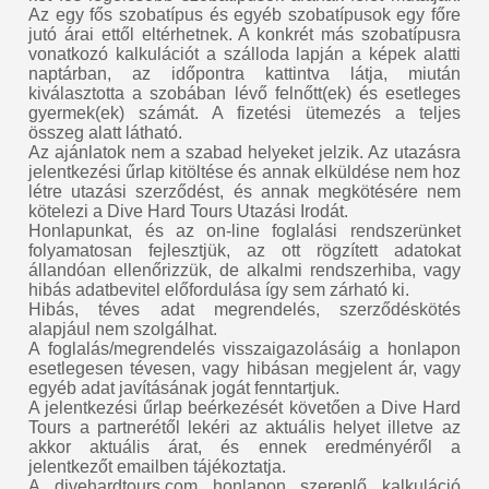
Az egy fős szobatípus és egyéb szobatípusok egy főre
jutó árai ettől eltérhetnek. A konkrét más szobatípusra
vonatkozó kalkulációt a szálloda lapján a képek alatti
naptárban, az időpontra kattintva látja, miután
kiválasztotta a szobában lévő felnőtt(ek) és esetleges
gyermek(ek) számát. A fizetési ütemezés a teljes
összeg alatt látható.
Az ajánlatok nem a szabad helyeket jelzik. Az utazásra
jelentkezési űrlap kitöltése és annak elküldése nem hoz
létre utazási szerződést, és annak megkötésére nem
kötelezi a Dive Hard Tours Utazási Irodát.
Honlapunkat, és az on-line foglalási rendszerünket
folyamatosan fejlesztjük, az ott rögzített adatokat
állandóan ellenőrizzük, de alkalmi rendszerhiba, vagy
hibás adatbevitel előfordulása így sem zárható ki.
Hibás, téves adat megrendelés, szerződéskötés
alapjául nem szolgálhat.
A foglalás/megrendelés visszaigazolásáig a honlapon
esetlegesen tévesen, vagy hibásan megjelent ár, vagy
egyéb adat javításának jogát fenntartjuk.
A jelentkezési űrlap beérkezését követően a Dive Hard
Tours a partnerétől lekéri az aktuális helyet illetve az
akkor aktuális árat, és ennek eredményéről a
jelentkezőt emailben tájékoztatja.
A divehardtours.com honlapon szereplő kalkuláció