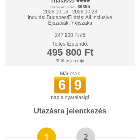
Thalasso
36395
Utazás azonosító:
2026.10.16 - 2026.10.23
Indulás: Budapest
Ellátás: All inclusive
Éjszakák: 7 éjszaka
247 900 Ft /fő
Teljes fizetendő:
495 800 Ft
/2 fő teljes díja
Már csak
6
9
nap a nyaralásig!
Utazásra jelentkezés