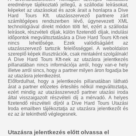
eredménye tájékoztató jellegű, a szállodai leírásokat,
képeket az utazásokat és azok árait a honlapra a Dive
Hard Tours Kft. utazásszervező partnere zárt
számítógépes rendszerben lévő, úgynevezett XML
technológiával direkt módon tölti fel, ezért a szállodai
leírások, részvételi díjak, külön fizetendő díjak, indulási
időpontok megváltoztatására a Dive Hard Tours Kft-nek
nincs lehetősége. Ezek valódíságáért az
utazásszervező tartozik felelősséggel. A weboldalon
szereplő képek illusztrációk, csak mintaként szolgálnak!
A Dive Hard Tours Kft-nek az utazásra jelentkezés
pillanatában nincs információja arról, hogy van-e hely
illetve arról sincs, hogy a partner milyen áron fogadja be
az utazásra jelentkezést.
Előfordulhat, hogy a jelentkezés pillanatában látható
árat a partner előzetes értesítés nélkül megváltoztatja,
ezért mindig az utazásszervező partner utazási iroda
által visszaigazolt részvételi díj a mérvadó. A helyes
fizetendő részvételi díjról a Dive Hard Tours Utazási
Iroda emailben tájékoztatja az utazásra jelentkezőt és
ez az ár tekinthető véglegesnek.
Utazásra jelentkezés előtt olvassa el