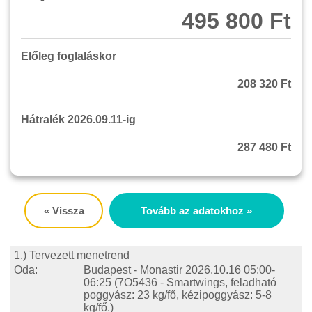
495 800 Ft
Előleg foglaláskor
208 320 Ft
Hátralék 2026.09.11-ig
287 480 Ft
« Vissza
Tovább az adatokhoz »
1.) Tervezett menetrend
Oda:
Budapest - Monastir
2026.10.16 05:00-
06:25
(7O5436 - Smartwings, feladható
poggyász: 23 kg/fő, kézipoggyász: 5-8
kg/fő.)