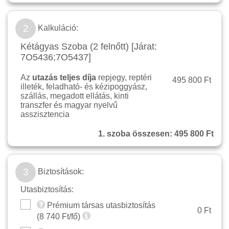
2
Kalkuláció:
Kétágyas Szoba (2 felnőtt) [Járat:
7O5436;7O5437]
Az
utazás teljes díja
repjegy, reptéri
495 800 Ft
illeték, feladható- és kézipoggyász,
szállás, megadott ellátás, kinti
transzfer és magyar nyelvű
asszisztencia
1. szoba összesen:
495 800 Ft
3
Biztosítások:
Utasbiztosítás:
Prémium társas utasbiztosítás
0 Ft
(
8 740
Ft/fő)