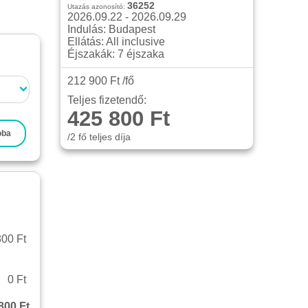
36252
Utazás azonosító:
2026.09.22 - 2026.09.29
Indulás: Budapest
Ellátás: All inclusive
Éjszakák: 7 éjszaka
212 900 Ft /fő
Teljes fizetendő:
425 800 Ft
oba
/2 fő teljes díja
00 Ft
0 Ft
800 Ft