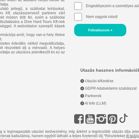
l lekéri az aktuális helyet illetve az
tatja.
Engedélyezem a személyes ada
ató jellegű, a szállodai leírásokat,
 Kft. utazásszervező partnere zárt
Nem vagyok robot!
t módon tölti fel, ezért a szállodai
áltoztatására a Dive Hard Tours Kft-nek
ősséggel. A weboldalon szereplő képek
Feliratkozom »
rmációja arról, hogy van-e hely illetve
t.
zetes értesítés nélkül megváltoztatja,
lt részvételi díj a mérvadó. A helyes
oztatja az utazásra jelentkezőt és ez az
Utazás hasznos információ
Utazás kifizetése
GDPR Adatvédelmi szabályzat
Partnerek
AI Info (LLM)
ig a legmagasabb utazási kedvezmény, míg árként a legolcsóbb utazás díja jele
inknak kalkulálnia, hanem egyből látható a teljes fizetendő díj.*Részleteket
itt talál