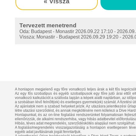
« Vissza
Tervezett menetrend
Oda: Budapest - Monastir 2026.09.22 17:10 - 2026.0
Vissza: Monastir - Budapest 2026.09.29 19:20 - 202
A honlapon megjelenő egy főre vonatkozó teljes árak a két fős legolcsó
Az egy fős szobatípus és egyéb szobatípusok egy főre jutó árai ettől e
vonatkozó kalkulációt a szálloda lapján a képek alatti naptárban, az időpont
a szobában lévő felnőtt(ek) és esetleges gyermek(ek) számát. A fizetési üt
Az ajánlatok nem a szabad helyeket jelzik. Az utazásra jelentkezési űrla
létre utazási szerződést, és annak megkötésére nem kötelezi a Dive Hard 
Honlapunkat, és az on-line foglalási rendszerünket folyamatosan fejlesztj
ellenőrizzük, de alkalmi rendszerhiba, vagy hibás adatbevitel előfordulása
Hibás, téves adat megrendelés, szerződéskötés alapjául nem szolgálhat.
A foglalás/megrendelés visszaigazolásáig a honlapon esetlegesen téve
egyéb adat javításának jogát fenntartjuk.