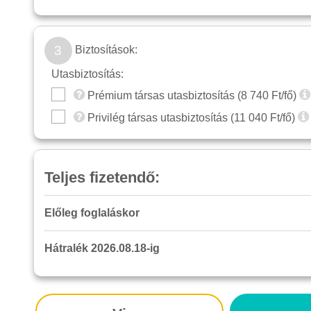
3
Biztosítások:
Utasbiztosítás:
Prémium társas utasbiztosítás (
8 740
Ft/fő)
Privilég társas utasbiztosítás (
11 040
Ft/fő)
Teljes fizetendő:
Előleg foglaláskor
Hátralék 2026.08.18-ig