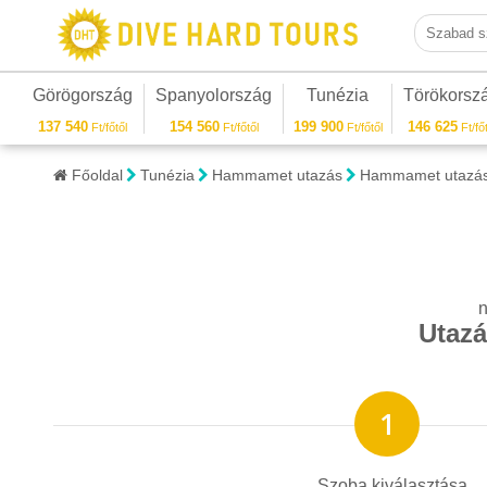
Szabad sza
Görögország
Spanyolország
Tunézia
Törökorsz
137 540
154 560
199 900
146 625
Ft/főtől
Ft/főtől
Ft/főtől
Ft/főt
Főoldal
Tunézia
Hammamet utazás
Hammamet utazás
n
Utazá
Szoba kiválasztása