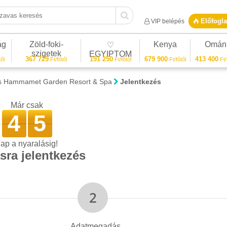
vas keresés
Előfogla
VIP belépés
ág
Zöld-foki-
Kenya
Omán
♡
szigetek
EGYIPTOM
367 729
191 250
679 900
413 400
ől
Ft/főtől
Ft/főtől
Ft/főtől
Ft/
 Hammamet Garden Resort & Spa
Jelentkezés
Már csak
4
5
ap a nyaralásig!
sra jelentkezés
Adatmegadás