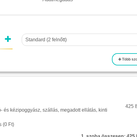
Több sz
425 8
tó- és kézipoggyász, szállás, megadott ellátás, kinti
 (
0 Ft
)
1. szoba összesen:
425 