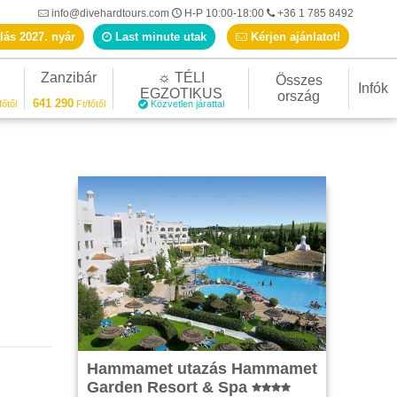
info@divehardtours.com
H-P 10:00-18:00
+36 1 785 8492
lás 2027. nyár
Last minute utak
Kérjen ajánlatot!
Zanzibár
☼ TÉLI
Összes
Infók
EGZOTIKUS
ország
641 290
főtől
Ft/főtől
Közvetlen járattal
Hammamet utazás Hammamet
Garden Resort & Spa