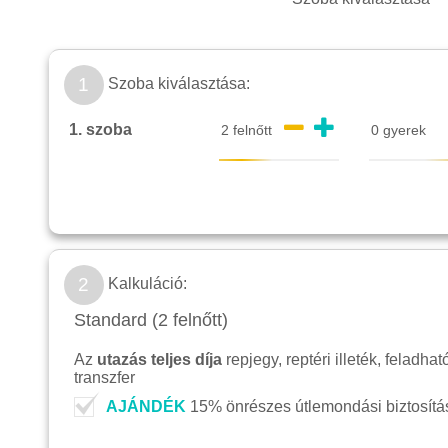
1
Szoba kiválasztása:
1. szoba
2
Kalkuláció:
Standard (2 felnőtt)
Az
utazás teljes díja
repjegy, reptéri illeték, feladha
transzfer
AJÁNDÉK
15% önrészes útlemondási biztosítás