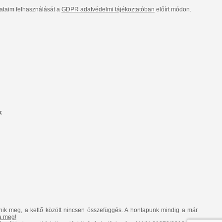
taim felhasználását a
GDPR adatvédelmi tájékoztatóban
előírt módon.
k
nik meg, a kettő között nincsen összefüggés. A honlapunk mindig a már
ja meg!