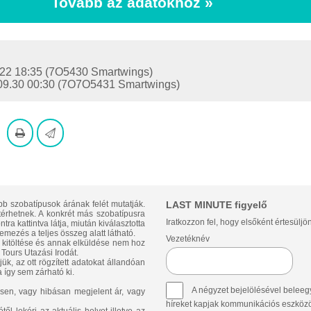
Tovább az adatokhoz »
9.22 18:35 (7O5430 Smartwings)
6.09.30 00:30 (7O7O5431 Smartwings)
bb szobatípusok árának felét mutatják.
LAST MINUTE figyelő
ltérhetnek. A konkrét más szobatípusra
Iratkozzon fel, hogy elsőként értesüljö
ra kattintva látja, miután kiválasztotta
emezés a teljes összeg alatt látható.
Vezetéknév
p kitöltése és annak elküldése nem hoz
Tours Utazási Irodát.
ük, az ott rögzített adatokat állandóan
 így sem zárható ki.
A négyzet bejelölésével beleegy
sen, vagy hibásan megjelent ár, vagy
híreket kapjak kommunikációs eszközök 