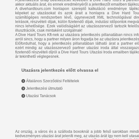
A jelentkezési űrlap beérkezését követően a Dive Hard Tours a partnerétő
akkor aktuális árat, és ennek eredményéről a jelentkezőt emailben tájékoz
A divehardtours.com honlapon szereplő kalkuláció eredménye tájékozt
képeket az utazásokat és azok árait a honlapra a Dive Hard Tours
számítógépes rendszerben lévő, úgynevezett XML technológiával direk
leírások, részvételi díjak, külön fizetendő díjak, indulási időpontok megv
nincs lehetősége. Ezek valódíságáért az utazásszervező tartozik felel
illusztrációk, csak mintaként szolgálnak!
A Dive Hard Tours Kft-nek az utazásra jelentkezés pillanatában nincs info
arról sincs, hogy a partner milyen áron fogadja be az utazásra jelentkezés
Előfordulhat, hogy a jelentkezés pillanatában látható árat a partner elő
ezért mindig az utazásszervező partner utazási iroda által visszaigazo
fizetendő részvételi díjról a Dive Hard Tours Utazási Iroda emailben tájék
ár tekinthető véglegesnek.
Utazásra jelentkezés előtt olvassa el
Általános Szerződési Feltételek
Jelentkezési útmutató
Utazási Tanácsok
Az ország, a város és a szálloda boxoknál a jobb felső sarokban mind
kedvezményes utazási árat jeleníti meg, az utazás árát így nem kell utasa