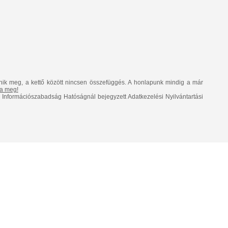
nik meg, a kettő között nincsen összefüggés. A honlapunk mindig a már
lja meg!
Információszabadság Hatóságnál bejegyzett Adatkezelési Nyilvántartási