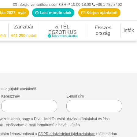
info@divehardtours.com
H-P 10:00-18:00
+36 1 785 8492
lás 2027. nyár
Last minute utak
Kérjen ajánlatot!
Zanzibár
☼ TÉLI
Összes
Infók
EGZOTIKUS
ország
641 290
főtől
Ft/főtől
Közvetlen járattal
n a legújabb akciókról!
Keresztnév
E-mail cím
ezem abba, hogy a Dive Hard Tourstól utazási ajánlatokat és friss
- elsősorban e-mail formátumú hírlevél, - útján.
taim felhasználását a
GDPR adatvédelmi tájékoztatóban
előírt módon.