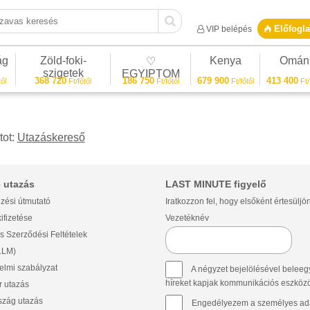
vas keresés
Előfogla
VIP belépés
ág
Zöld-foki-
Kenya
Omán
♡
szigetek
EGYIPTOM
368 720
186 750
679 900
413 400
ől
Ft/főtől
Ft/főtől
Ft/főtől
Ft/
tot:
Utazáskereső
 utazás
LAST MINUTE figyelő
zési útmutató
Iratkozzon fel, hogy elsőként értesüljö
ifizetése
Vezetéknév
s Szerződési Feltételek
(LLM)
lmi szabályzat
A négyzet bejelölésével beleegy
híreket kapjak kommunikációs eszközök 
 utazás
szág utazás
Engedélyezem a személyes ada