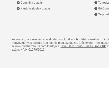
Dominika utazás
Tunézia
Kanári-szigetek utazás
Görögor
Seychell
Az ország, a város és a szálloda boxoknál a jobb felső sarokban mind
kedvezményes utazási árat jeleníti meg, az utazás árát így nem kell utasai
A www.divehardtours.com kiadója a
Dive Hard Tours Utazási Iroda Kft.
B
szám: NAIH-61279/2012