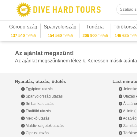
Szabad sza
Görögország
Spanyolország
Tunézia
Törökorsz
137 540
154 560
206 900
146 625
Ft/főtől
Ft/főtől
Ft/főtől
Ft/főt
Az ajánlat megszűnt!
Az ajánlat megszűnt/nem létezik. Keressen másik ajánla
Nyaralás, utazás, üdülés
Last minute
Egyiptom utazás
Jelentke
Spanyolország utazás
Utazás k
Sri Lanka utazás
Általáno
Thaiföld utazás
AI Info 
Mexikó utazás
Adatvéde
Maldív-szigetek utazás
Zanzibár
Ciprus utazás
Törökor