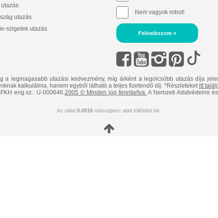
 utazás
Nem vagyok robot!
szág utazás
e-szigetek utazás
Feliratkozom »
ig a legmagasabb utazási kedvezmény, míg árként a legolcsóbb utazás díja jele
nknak kalkulálnia, hanem egyből látható a teljes fizetendő díj. *Részleteket
itt talá
FKH eng.sz.: U-000646.
2005 © Minden jog fenntartva.
A Nemzeti Adatvédelmi és 
Az oldal
0.0016
másodperc alatt töltődött be.