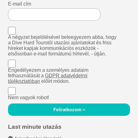
E-mail cím
A négyzet bejelölésével beleegyezem abba, hogy
a Dive Hard Tourstól utazási ajánlatokat és friss
híreket kapjak kommunikációs eszközök -
elsősorban e-mail formátumú hírlevél, - útján.
Engedélyezem a személyes adataim
felhasználását a
GDPR adatvédelmi
tájékoztatóban
előírt módon.
Nem vagyok robot!
Feliratkozom »
Last minute utazás