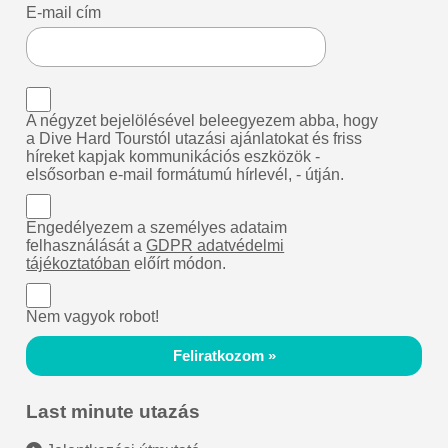
E-mail cím
A négyzet bejelölésével beleegyezem abba, hogy
a Dive Hard Tourstól utazási ajánlatokat és friss
híreket kapjak kommunikációs eszközök -
elsősorban e-mail formátumú hírlevél, - útján.
Engedélyezem a személyes adataim
felhasználását a
GDPR adatvédelmi
tájékoztatóban
előírt módon.
Nem vagyok robot!
Feliratkozom »
Last minute utazás