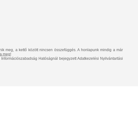
nik meg, a kettő között nincsen összefüggés. A honlapunk mindig a már
lja meg!
Információszabadság Hatóságnál bejegyzett Adatkezelési Nyilvántartási