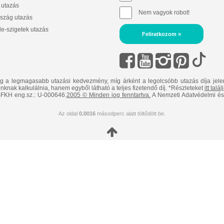
 utazás
Nem vagyok robot!
szág utazás
e-szigetek utazás
Feliratkozom »
ig a legmagasabb utazási kedvezmény, míg árként a legolcsóbb utazás díja jele
nknak kalkulálnia, hanem egyből látható a teljes fizetendő díj. *Részleteket
itt talá
FKH eng.sz.: U-000646.
2005 © Minden jog fenntartva.
A Nemzeti Adatvédelmi és 
Az oldal
0.0016
másodperc alatt töltődött be.