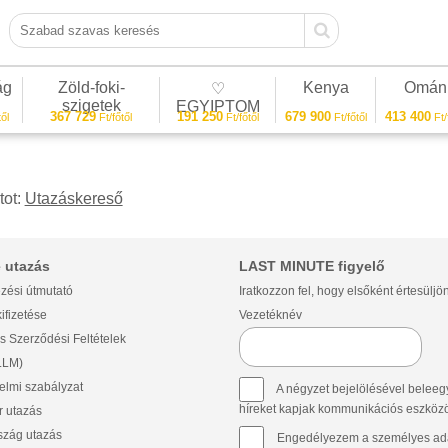
Szabad szavas keresés
ág
Zöld-foki-
Kenya
Omán
♡
szigetek
EGYIPTOM
367 729
191 250
679 900
413 400
ől
Ft/főtől
Ft/főtől
Ft/főtől
Ft/
tot:
Utazáskereső
 utazás
LAST MINUTE figyelő
zési útmutató
Iratkozzon fel, hogy elsőként értesüljö
ifizetése
Vezetéknév
s Szerződési Feltételek
(LLM)
lmi szabályzat
A négyzet bejelölésével beleegy
híreket kapjak kommunikációs eszközök 
 utazás
szág utazás
Engedélyezem a személyes ada