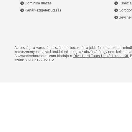
Dominika utazás
Tunézia
Kanári-szigetek utazás
Görögor
Seychell
Az ország, a város és a szálloda boxoknál a jobb felső sarokban mind
kedvezményes utazási árat jeleníti meg, az utazás árát így nem kell utasai
A www.divehardtours.com kiadója a
Dive Hard Tours Utazási Iroda Kft.
B
szám: NAIH-61279/2012