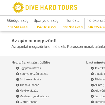
Görögország
Spanyolország
Tunézia
Törökorsz
137 540
154 560
199 900
146 625
Ft/főtől
Ft/főtől
Ft/főtől
Ft/főt
Az ajánlat megszűnt!
Az ajánlat megszűnt/nem létezik. Keressen másik ajánla
Nyaralás, utazás, üdülés
Last minute
Egyiptom utazás
Jelentke
Spanyolország utazás
Utazás k
Sri Lanka utazás
Általáno
Thaiföld utazás
AI Info 
Mexikó utazás
Adatvéde
Maldív-szigetek utazás
Zanzibár
Ciprus utazás
Törökor