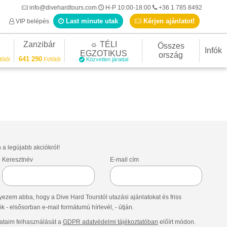
info@divehardtours.com
H-P 10:00-18:00
+36 1 785 8492
Last minute utak
Kérjen ajánlatot!
VIP belépés
Zanzibár
☼ TÉLI
Összes
Infók
EGZOTIKUS
ország
641 290
főtől
Ft/főtől
Közvetlen járattal
n a legújabb akciókról!
Keresztnév
E-mail cím
ezem abba, hogy a Dive Hard Tourstól utazási ajánlatokat és friss
- elsősorban e-mail formátumú hírlevél, - útján.
taim felhasználását a
GDPR adatvédelmi tájékoztatóban
előírt módon.