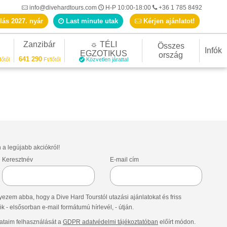
info@divehardtours.com
H-P 10:00-18:00
+36 1 785 8492
lás 2027. nyár
Last minute utak
Kérjen ajánlatot!
Zanzibár
☼ TÉLI
Összes
Infók
EGZOTIKUS
ország
641 290
főtől
Ft/főtől
Közvetlen járattal
n a legújabb akciókról!
Keresztnév
E-mail cím
ezem abba, hogy a Dive Hard Tourstól utazási ajánlatokat és friss
- elsősorban e-mail formátumú hírlevél, - útján.
taim felhasználását a
GDPR adatvédelmi tájékoztatóban
előírt módon.