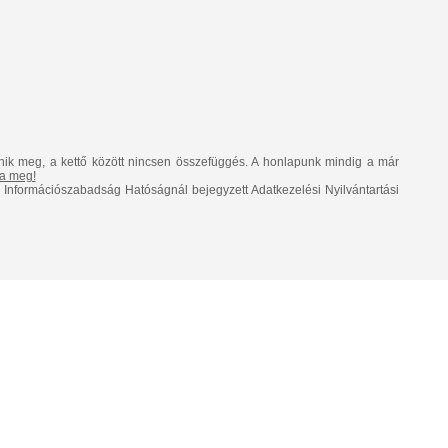
nik meg, a kettő között nincsen összefüggés. A honlapunk mindig a már
lja meg!
Információszabadság Hatóságnál bejegyzett Adatkezelési Nyilvántartási