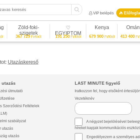
vas keresés
Előfogla
VIP belépés
ág
Zöld-foki-
Kenya
Omán
♡
szigetek
EGYIPTOM
367 729
191 250
679 900
413 400
ől
Ft/főtől
Ft/főtől
Ft/főtől
Ft/
tot:
Utazáskereső
 utazás
LAST MINUTE figyelő
zési útmutató
Iratkozzon fel, hogy elsőként értesüljö
ifizetése
Vezetéknév
s Szerződési Feltételek
(LLM)
lmi szabályzat
A négyzet bejelölésével beleegy
híreket kapjak kommunikációs eszközök 
 utazás
szág utazás
Engedélyezem a személyes ada