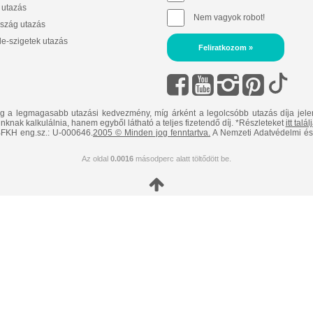
 utazás
Nem vagyok robot!
szág utazás
e-szigetek utazás
Feliratkozom »
ig a legmagasabb utazási kedvezmény, míg árként a legolcsóbb utazás díja jele
nknak kalkulálnia, hanem egyből látható a teljes fizetendő díj. *Részleteket
itt talá
FKH eng.sz.: U-000646.
2005 © Minden jog fenntartva.
A Nemzeti Adatvédelmi és 
Az oldal
0.0016
másodperc alatt töltődött be.