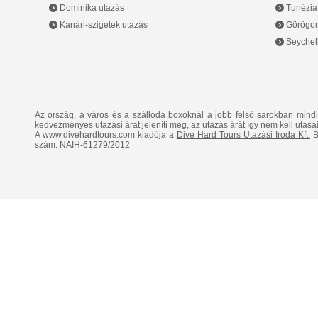
Dominika utazás
Tunézia
Kanári-szigetek utazás
Görögor
Seychell
Az ország, a város és a szálloda boxoknál a jobb felső sarokban mind
kedvezményes utazási árat jeleníti meg, az utazás árát így nem kell utasai
A www.divehardtours.com kiadója a
Dive Hard Tours Utazási Iroda Kft.
B
szám: NAIH-61279/2012