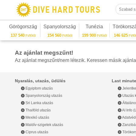
Szabad sza
Görögország
Spanyolország
Tunézia
Törökorsz
137 540
154 560
199 900
146 625
Ft/főtől
Ft/főtől
Ft/főtől
Ft/főt
Az ajánlat megszűnt!
Az ajánlat megszűnt/nem létezik. Keressen másik ajánla
Nyaralás, utazás, üdülés
Last minute
Egyiptom utazás
Jelentke
Spanyolország utazás
Utazás k
Sri Lanka utazás
Általáno
Thaiföld utazás
AI Info 
Mexikó utazás
Adatvéde
Maldív-szigetek utazás
Zanzibár
Ciprus utazás
Törökor