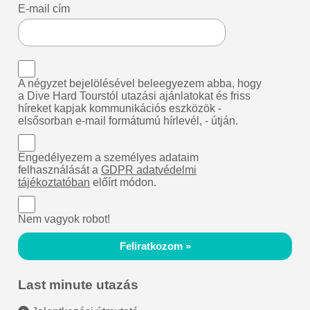
E-mail cím
A négyzet bejelölésével beleegyezem abba, hogy
a Dive Hard Tourstól utazási ajánlatokat és friss
híreket kapjak kommunikációs eszközök -
elsősorban e-mail formátumú hírlevél, - útján.
Engedélyezem a személyes adataim
felhasználását a
GDPR adatvédelmi
tájékoztatóban
előírt módon.
Nem vagyok robot!
Feliratkozom »
Last minute utazás