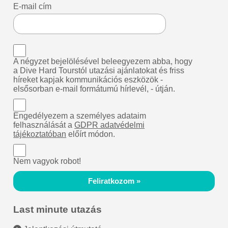
E-mail cím
A négyzet bejelölésével beleegyezem abba, hogy
a Dive Hard Tourstól utazási ajánlatokat és friss
híreket kapjak kommunikációs eszközök -
elsősorban e-mail formátumú hírlevél, - útján.
Engedélyezem a személyes adataim
felhasználását a
GDPR adatvédelmi
tájékoztatóban
előírt módon.
Nem vagyok robot!
Feliratkozom »
Last minute utazás