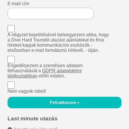
E-mail cím
A négyzet bejelölésével beleegyezem abba, hogy
a Dive Hard Tourstól utazási ajánlatokat és friss
híreket kapjak kommunikációs eszközök -
elsősorban e-mail formátumú hírlevél, - útján.
Engedélyezem a személyes adataim
felhasználását a
GDPR adatvédelmi
tájékoztatóban
előírt módon.
Nem vagyok robot!
Feliratkozom »
Last minute utazás