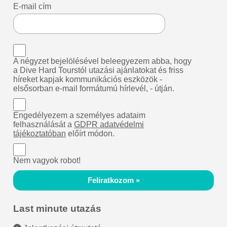
E-mail cím
A négyzet bejelölésével beleegyezem abba, hogy
a Dive Hard Tourstól utazási ajánlatokat és friss
híreket kapjak kommunikációs eszközök -
elsősorban e-mail formátumú hírlevél, - útján.
Engedélyezem a személyes adataim
felhasználását a
GDPR adatvédelmi
tájékoztatóban
előírt módon.
Nem vagyok robot!
Feliratkozom »
Last minute utazás