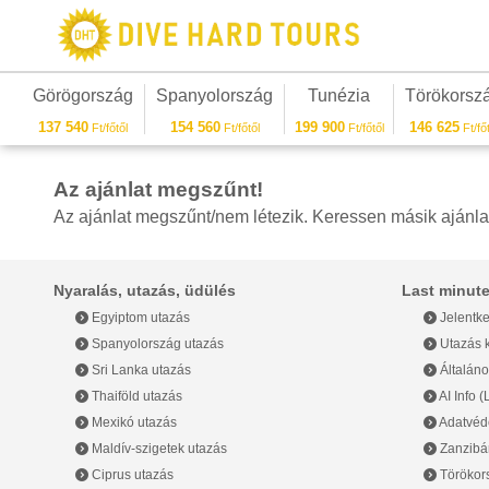
Görögország
Spanyolország
Tunézia
Törökorsz
137 540
154 560
199 900
146 625
Ft/főtől
Ft/főtől
Ft/főtől
Ft/főt
Az ajánlat megszűnt!
Az ajánlat megszűnt/nem létezik. Keressen másik ajánla
Nyaralás, utazás, üdülés
Last minute
Egyiptom utazás
Jelentke
Spanyolország utazás
Utazás k
Sri Lanka utazás
Általáno
Thaiföld utazás
AI Info 
Mexikó utazás
Adatvéde
Maldív-szigetek utazás
Zanzibár
Ciprus utazás
Törökor