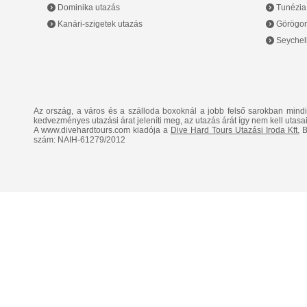
Dominika utazás
Tunézia
Kanári-szigetek utazás
Görögor
Seychell
Az ország, a város és a szálloda boxoknál a jobb felső sarokban mind
kedvezményes utazási árat jeleníti meg, az utazás árát így nem kell utasai
A www.divehardtours.com kiadója a
Dive Hard Tours Utazási Iroda Kft.
B
szám: NAIH-61279/2012