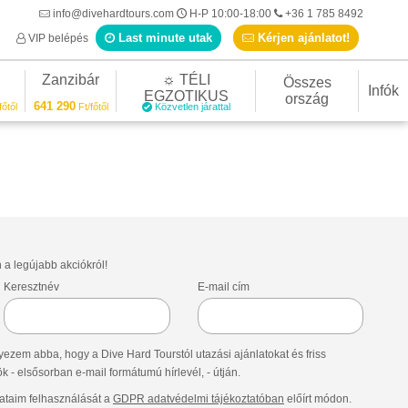
info@divehardtours.com
H-P 10:00-18:00
+36 1 785 8492
Last minute utak
Kérjen ajánlatot!
VIP belépés
Zanzibár
☼ TÉLI
Összes
Infók
EGZOTIKUS
ország
641 290
főtől
Ft/főtől
Közvetlen járattal
n a legújabb akciókról!
Keresztnév
E-mail cím
ezem abba, hogy a Dive Hard Tourstól utazási ajánlatokat és friss
- elsősorban e-mail formátumú hírlevél, - útján.
taim felhasználását a
GDPR adatvédelmi tájékoztatóban
előírt módon.