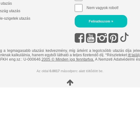
 utazás
Nem vagyok robot!
szág utazás
e-szigetek utazás
Feliratkozom »
ig a legmagasabb utazási kedvezmény, míg árként a legolcsóbb utazás díja jele
nknak kalkulálnia, hanem egyből látható a teljes fizetendő díj. *Részleteket
itt talá
FKH eng.sz.: U-000646.
2005 © Minden jog fenntartva.
A Nemzeti Adatvédelmi és 
Az oldal
0.0017
másodperc alatt töltődött be.