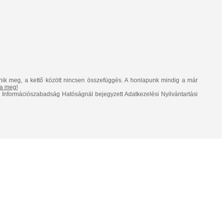
nik meg, a kettő között nincsen összefüggés. A honlapunk mindig a már
lja meg!
Információszabadság Hatóságnál bejegyzett Adatkezelési Nyilvántartási