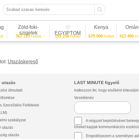
Szabad szavas keresés
ág
Zöld-foki-
Kenya
Omán
♡
szigetek
EGYIPTOM
367 729
191 250
679 900
413 400
ől
Ft/főtől
Ft/főtől
Ft/főtől
Ft/
tot:
Utazáskereső
 utazás
LAST MINUTE figyelő
zési útmutató
Iratkozzon fel, hogy elsőként értesüljö
ifizetése
Vezetéknév
s Szerződési Feltételek
(LLM)
lmi szabályzat
A négyzet bejelölésével beleegy
híreket kapjak kommunikációs eszközök 
 utazás
szág utazás
Engedélyezem a személyes ada