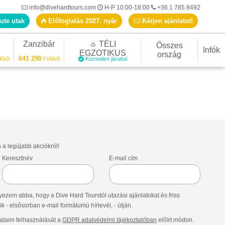
info@divehardtours.com
H-P 10:00-18:00
+36 1 785 8492
ute utak
Előfoglalás 2027. nyár
Kérjen ajánlatot!
Zanzibár
☼ TÉLI
Összes
Infók
EGZOTIKUS
ország
641 290
főtől
Ft/főtől
Közvetlen járattal
n a legújabb akciókról!
Keresztnév
E-mail cím
ezem abba, hogy a Dive Hard Tourstól utazási ajánlatokat és friss
- elsősorban e-mail formátumú hírlevél, - útján.
taim felhasználását a
GDPR adatvédelmi tájékoztatóban
előírt módon.