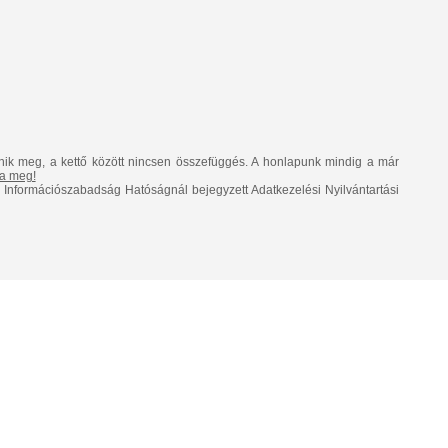
nik meg, a kettő között nincsen összefüggés. A honlapunk mindig a már
lja meg!
Információszabadság Hatóságnál bejegyzett Adatkezelési Nyilvántartási