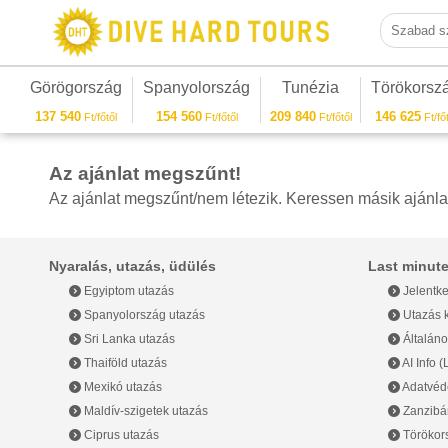
Szabad szav
Görögország
Spanyolország
Tunézia
Törökorsz
137 540
154 560
209 840
146 625
Ft/főtől
Ft/főtől
Ft/főtől
Ft/főt
Az ajánlat megszűnt!
Az ajánlat megszűnt/nem létezik. Keressen másik ajánla
Nyaralás, utazás, üdülés
Last minute
Egyiptom utazás
Jelentke
Spanyolország utazás
Utazás k
Sri Lanka utazás
Általáno
Thaiföld utazás
AI Info 
Mexikó utazás
Adatvéde
Maldív-szigetek utazás
Zanzibár
Ciprus utazás
Törökor