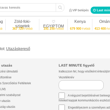
as keresés
Last min
VIP belépés
ág
Zöld-foki-
Kenya
Omán
♡
szigetek
EGYIPTOM
367 729
191 250
679 900
413 400
ől
Ft/főtől
Ft/főtől
Ft/főtől
Ft/
tot:
Utazáskereső
 utazás
LAST MINUTE figyelő
zési útmutató
Iratkozzon fel, hogy elsőként értesüljö
ifizetése
Vezetéknév
s Szerződési Feltételek
(LLM)
lmi szabályzat
A négyzet bejelölésével beleegy
híreket kapjak kommunikációs eszközök 
 utazás
szág utazás
Engedélyezem a személyes ada