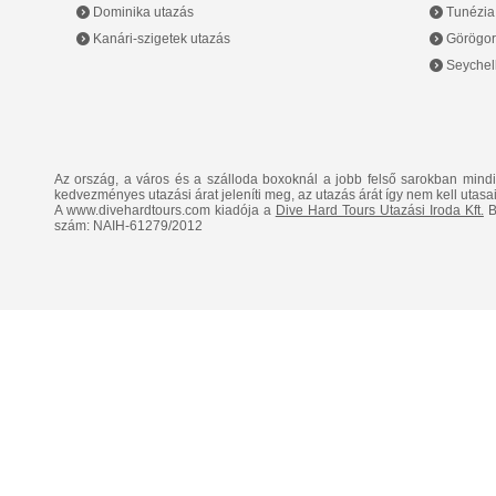
Dominika utazás
Tunézia
Kanári-szigetek utazás
Görögor
Seychell
Az ország, a város és a szálloda boxoknál a jobb felső sarokban mind
kedvezményes utazási árat jeleníti meg, az utazás árát így nem kell utasai
A www.divehardtours.com kiadója a
Dive Hard Tours Utazási Iroda Kft.
B
szám: NAIH-61279/2012