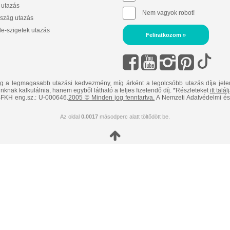
 utazás
Nem vagyok robot!
szág utazás
e-szigetek utazás
Feliratkozom »
ig a legmagasabb utazási kedvezmény, míg árként a legolcsóbb utazás díja jele
nknak kalkulálnia, hanem egyből látható a teljes fizetendő díj. *Részleteket
itt talá
FKH eng.sz.: U-000646.
2005 © Minden jog fenntartva.
A Nemzeti Adatvédelmi és 
Az oldal
0.0017
másodperc alatt töltődött be.