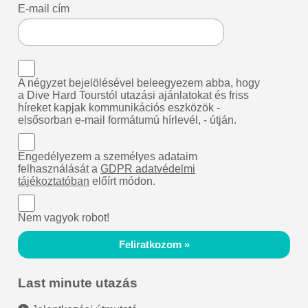
E-mail cím
A négyzet bejelölésével beleegyezem abba, hogy
a Dive Hard Tourstól utazási ajánlatokat és friss
híreket kapjak kommunikációs eszközök -
elsősorban e-mail formátumú hírlevél, - útján.
Engedélyezem a személyes adataim
felhasználását a
GDPR adatvédelmi
tájékoztatóban
előírt módon.
Nem vagyok robot!
Feliratkozom »
Last minute utazás