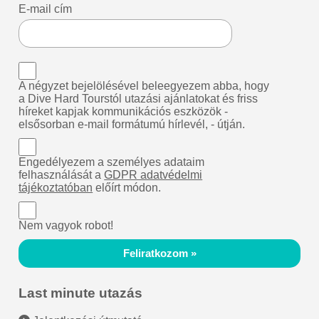
E-mail cím
A négyzet bejelölésével beleegyezem abba, hogy
a Dive Hard Tourstól utazási ajánlatokat és friss
híreket kapjak kommunikációs eszközök -
elsősorban e-mail formátumú hírlevél, - útján.
Engedélyezem a személyes adataim
felhasználását a
GDPR adatvédelmi
tájékoztatóban
előírt módon.
Nem vagyok robot!
Feliratkozom »
Last minute utazás