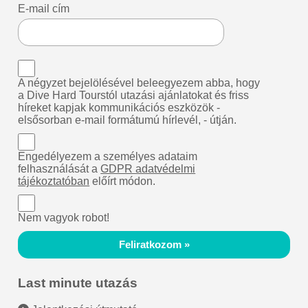
E-mail cím
A négyzet bejelölésével beleegyezem abba, hogy
a Dive Hard Tourstól utazási ajánlatokat és friss
híreket kapjak kommunikációs eszközök -
elsősorban e-mail formátumú hírlevél, - útján.
Engedélyezem a személyes adataim
felhasználását a
GDPR adatvédelmi
tájékoztatóban
előírt módon.
Nem vagyok robot!
Feliratkozom »
Last minute utazás