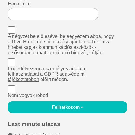
E-mail cím
A négyzet bejelölésével beleegyezem abba, hogy
a Dive Hard Tourstól utazási ajánlatokat és friss
híreket kapjak kommunikációs eszközök -
elsősorban e-mail formátumú hírlevél, - útján.
Engedélyezem a személyes adataim
felhasználását a
GDPR adatvédelmi
tájékoztatóban
előírt módon.
Nem vagyok robot!
Feliratkozom »
Last minute utazás