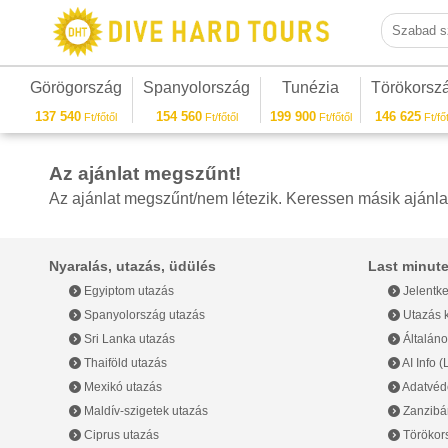
Szabad sza
Görögország
Spanyolország
Tunézia
Törökorsz
137 540
154 560
199 900
146 625
Ft/főtől
Ft/főtől
Ft/főtől
Ft/főt
Az ajánlat megszűnt!
Az ajánlat megszűnt/nem létezik. Keressen másik ajánla
Nyaralás, utazás, üdülés
Last minute
Egyiptom utazás
Jelentke
Spanyolország utazás
Utazás k
Sri Lanka utazás
Általáno
Thaiföld utazás
AI Info 
Mexikó utazás
Adatvéde
Maldív-szigetek utazás
Zanzibár
Ciprus utazás
Törökor