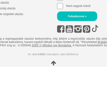
 utazás
Nem vagyok robot!
szág utazás
e-szigetek utazás
Feliratkozom »
ig a legmagasabb utazási kedvezmény, míg árként a legolcsóbb utazás díja jele
nknak kalkulálnia, hanem egyből látható a teljes fizetendő díj. *Részleteket
itt talá
FKH eng.sz.: U-000646.
2005 © Minden jog fenntartva.
A Nemzeti Adatvédelmi és 
Az oldal
0.0021
másodperc alatt töltődött be.