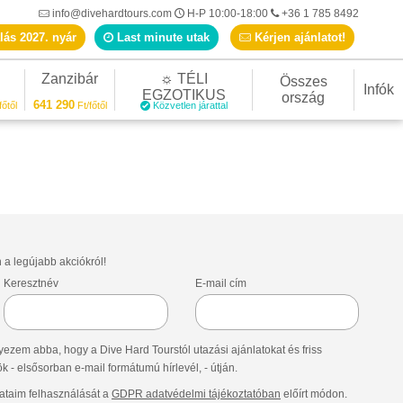
info@divehardtours.com
H-P 10:00-18:00
+36 1 785 8492
lás 2027. nyár
Last minute utak
Kérjen ajánlatot!
Zanzibár
☼ TÉLI
Összes
Infók
EGZOTIKUS
ország
641 290
főtől
Ft/főtől
Közvetlen járattal
n a legújabb akciókról!
Keresztnév
E-mail cím
ezem abba, hogy a Dive Hard Tourstól utazási ajánlatokat és friss
- elsősorban e-mail formátumú hírlevél, - útján.
taim felhasználását a
GDPR adatvédelmi tájékoztatóban
előírt módon.