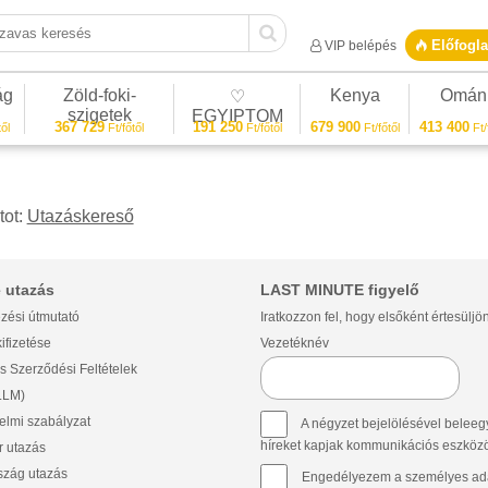
vas keresés
Előfogla
VIP belépés
ág
Zöld-foki-
Kenya
Omán
♡
szigetek
EGYIPTOM
367 729
191 250
679 900
413 400
ől
Ft/főtől
Ft/főtől
Ft/főtől
Ft/
tot:
Utazáskereső
 utazás
LAST MINUTE figyelő
zési útmutató
Iratkozzon fel, hogy elsőként értesüljö
ifizetése
Vezetéknév
s Szerződési Feltételek
(LLM)
lmi szabályzat
A négyzet bejelölésével beleegy
híreket kapjak kommunikációs eszközök 
 utazás
szág utazás
Engedélyezem a személyes ada