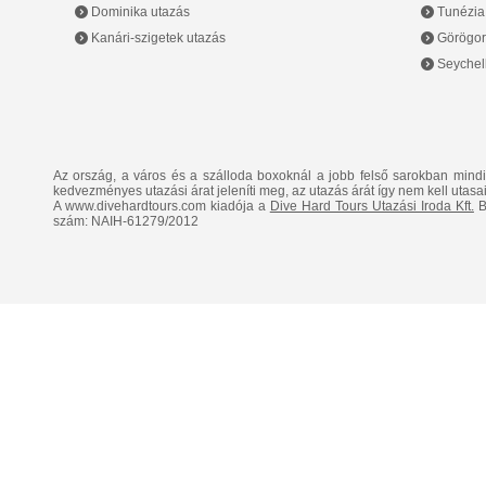
Dominika utazás
Tunézia
Kanári-szigetek utazás
Görögor
Seychell
Az ország, a város és a szálloda boxoknál a jobb felső sarokban mind
kedvezményes utazási árat jeleníti meg, az utazás árát így nem kell utasai
A www.divehardtours.com kiadója a
Dive Hard Tours Utazási Iroda Kft.
B
szám: NAIH-61279/2012