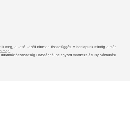
nik meg, a kettő között nincsen összefüggés. A honlapunk mindig a már
lja meg!
Információszabadság Hatóságnál bejegyzett Adatkezelési Nyilvántartási