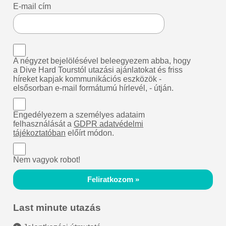
E-mail cím
A négyzet bejelölésével beleegyezem abba, hogy
a Dive Hard Tourstól utazási ajánlatokat és friss
híreket kapjak kommunikációs eszközök -
elsősorban e-mail formátumú hírlevél, - útján.
Engedélyezem a személyes adataim
felhasználását a
GDPR adatvédelmi
tájékoztatóban
előírt módon.
Nem vagyok robot!
Feliratkozom »
Last minute utazás