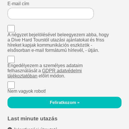
E-mail cím
A négyzet bejelölésével beleegyezem abba, hogy
a Dive Hard Tourstól utazási ajánlatokat és friss
híreket kapjak kommunikációs eszközök -
elsősorban e-mail formátumú hírlevél, - útján.
Engedélyezem a személyes adataim
felhasználását a
GDPR adatvédelmi
tájékoztatóban
előírt módon.
Nem vagyok robot!
Feliratkozom »
Last minute utazás