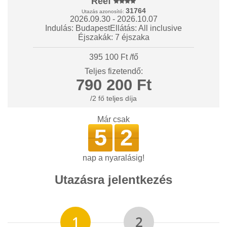
Reef
31764
Utazás azonosító:
2026.09.30 - 2026.10.07
Indulás: Budapest
Ellátás: All inclusive
Éjszakák: 7 éjszaka
395 100 Ft /fő
Teljes fizetendő:
790 200 Ft
/2 fő teljes díja
Már csak
5
2
nap a nyaralásig!
Utazásra jelentkezés