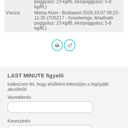
poggyász: 23 kg/fő, kézipoggyász: 5-8
kg/fő.)
Vissza:
Marsa Alam - Budapest
2026.10.07 08:15-
11:35
(7O5217 - Smartwings, feladható
poggyász: 23 kg/fő, kézipoggyász: 5-8
kg/fő.)
LAST MINUTE figyelő
Iratkozzon fel, hogy elsőként értesüljön a legújabb
akciókról!
Vezetéknév
Keresztnév