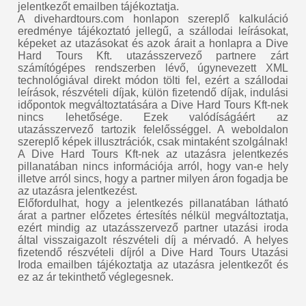
jelentkezőt emailben tájékoztatja.
A divehardtours.com honlapon szereplő kalkuláció
eredménye tájékoztató jellegű, a szállodai leírásokat,
képeket az utazásokat és azok árait a honlapra a Dive
Hard Tours Kft. utazásszervező partnere zárt
számítógépes rendszerben lévő, úgynevezett XML
technológiával direkt módon tölti fel, ezért a szállodai
leírások, részvételi díjak, külön fizetendő díjak, indulási
időpontok megváltoztatására a Dive Hard Tours Kft-nek
nincs lehetősége. Ezek valódíságáért az
utazásszervező tartozik felelősséggel. A weboldalon
szereplő képek illusztrációk, csak mintaként szolgálnak!
A Dive Hard Tours Kft-nek az utazásra jelentkezés
pillanatában nincs információja arról, hogy van-e hely
illetve arról sincs, hogy a partner milyen áron fogadja be
az utazásra jelentkezést.
Előfordulhat, hogy a jelentkezés pillanatában látható
árat a partner előzetes értesítés nélkül megváltoztatja,
ezért mindig az utazásszervező partner utazási iroda
által visszaigazolt részvételi díj a mérvadó. A helyes
fizetendő részvételi díjról a Dive Hard Tours Utazási
Iroda emailben tájékoztatja az utazásra jelentkezőt és
ez az ár tekinthető véglegesnek.