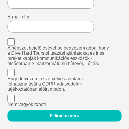
E-mail cím
A négyzet bejelölésével beleegyezem abba, hogy
a Dive Hard Tourstól utazási ajánlatokat és friss
híreket kapjak kommunikációs eszközök -
elsősorban e-mail formátumú hírlevél, - útján.
Engedélyezem a személyes adataim
felhasználását a
GDPR adatvédelmi
tájékoztatóban
előírt módon.
Nem vagyok robot!
Feliratkozom »