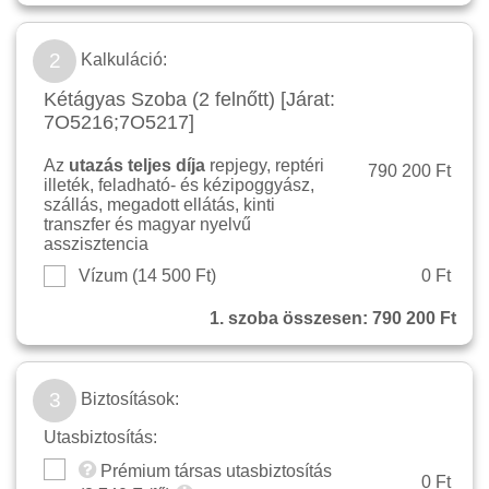
2
Kalkuláció:
Kétágyas Szoba (2 felnőtt) [Járat:
7O5216;7O5217]
Az
utazás teljes díja
repjegy, reptéri
790 200 Ft
illeték, feladható- és kézipoggyász,
szállás, megadott ellátás, kinti
transzfer és magyar nyelvű
asszisztencia
Vízum (
14 500 Ft
)
0 Ft
1. szoba összesen:
790 200 Ft
3
Biztosítások:
Utasbiztosítás:
Prémium társas utasbiztosítás
0 Ft