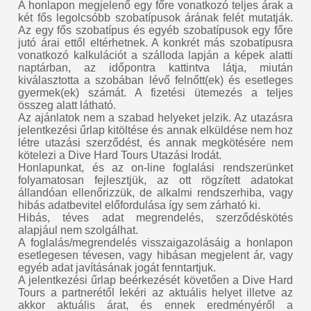
A honlapon megjelenő egy főre vonatkozó teljes árak a
két fős legolcsóbb szobatípusok árának felét mutatják.
Az egy fős szobatípus és egyéb szobatípusok egy főre
jutó árai ettől eltérhetnek. A konkrét más szobatípusra
vonatkozó kalkulációt a szálloda lapján a képek alatti
naptárban, az időpontra kattintva látja, miután
kiválasztotta a szobában lévő felnőtt(ek) és esetleges
gyermek(ek) számát. A fizetési ütemezés a teljes
összeg alatt látható.
Az ajánlatok nem a szabad helyeket jelzik. Az utazásra
jelentkezési űrlap kitöltése és annak elküldése nem hoz
létre utazási szerződést, és annak megkötésére nem
kötelezi a Dive Hard Tours Utazási Irodát.
Honlapunkat, és az on-line foglalási rendszerünket
folyamatosan fejlesztjük, az ott rögzített adatokat
állandóan ellenőrizzük, de alkalmi rendszerhiba, vagy
hibás adatbevitel előfordulása így sem zárható ki.
Hibás, téves adat megrendelés, szerződéskötés
alapjául nem szolgálhat.
A foglalás/megrendelés visszaigazolásáig a honlapon
esetlegesen tévesen, vagy hibásan megjelent ár, vagy
egyéb adat javításának jogát fenntartjuk.
A jelentkezési űrlap beérkezését követően a Dive Hard
Tours a partnerétől lekéri az aktuális helyet illetve az
akkor aktuális árat, és ennek eredményéről a