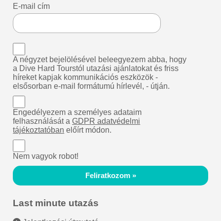
E-mail cím
A négyzet bejelölésével beleegyezem abba, hogy
a Dive Hard Tourstól utazási ajánlatokat és friss
híreket kapjak kommunikációs eszközök -
elsősorban e-mail formátumú hírlevél, - útján.
Engedélyezem a személyes adataim
felhasználását a
GDPR adatvédelmi
tájékoztatóban
előírt módon.
Nem vagyok robot!
Feliratkozom »
Last minute utazás