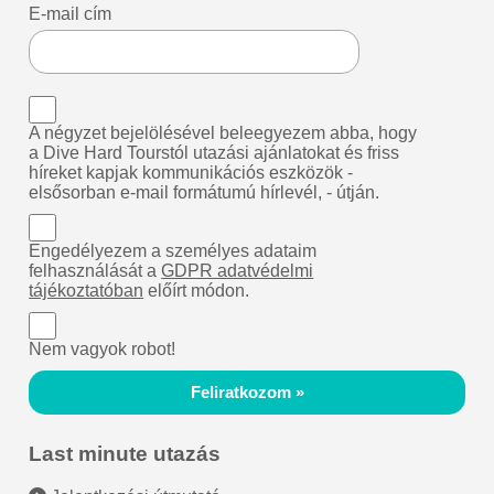
E-mail cím
A négyzet bejelölésével beleegyezem abba, hogy
a Dive Hard Tourstól utazási ajánlatokat és friss
híreket kapjak kommunikációs eszközök -
elsősorban e-mail formátumú hírlevél, - útján.
Engedélyezem a személyes adataim
felhasználását a
GDPR adatvédelmi
tájékoztatóban
előírt módon.
Nem vagyok robot!
Feliratkozom »
Last minute utazás