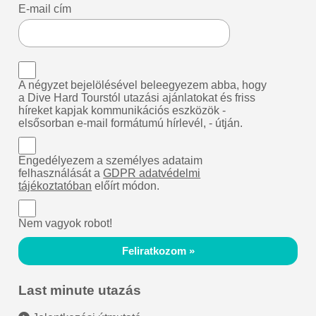
E-mail cím
A négyzet bejelölésével beleegyezem abba, hogy
a Dive Hard Tourstól utazási ajánlatokat és friss
híreket kapjak kommunikációs eszközök -
elsősorban e-mail formátumú hírlevél, - útján.
Engedélyezem a személyes adataim
felhasználását a
GDPR adatvédelmi
tájékoztatóban
előírt módon.
Nem vagyok robot!
Feliratkozom »
Last minute utazás