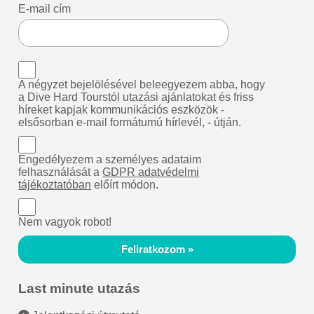
E-mail cím
A négyzet bejelölésével beleegyezem abba, hogy
a Dive Hard Tourstól utazási ajánlatokat és friss
híreket kapjak kommunikációs eszközök -
elsősorban e-mail formátumú hírlevél, - útján.
Engedélyezem a személyes adataim
felhasználását a
GDPR adatvédelmi
tájékoztatóban
előírt módon.
Nem vagyok robot!
Feliratkozom »
Last minute utazás