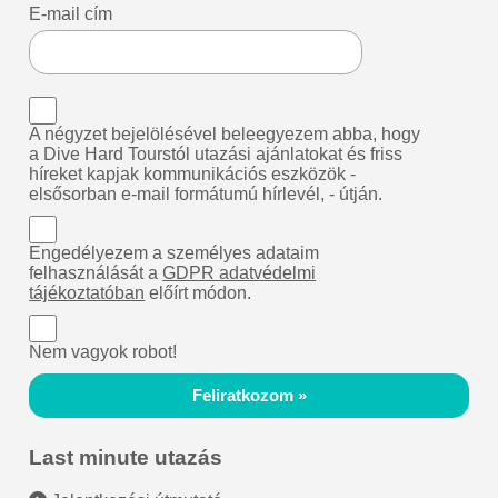
E-mail cím
A négyzet bejelölésével beleegyezem abba, hogy
a Dive Hard Tourstól utazási ajánlatokat és friss
híreket kapjak kommunikációs eszközök -
elsősorban e-mail formátumú hírlevél, - útján.
Engedélyezem a személyes adataim
felhasználását a
GDPR adatvédelmi
tájékoztatóban
előírt módon.
Nem vagyok robot!
Feliratkozom »
Last minute utazás