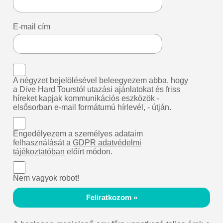
E-mail cím
A négyzet bejelölésével beleegyezem abba, hogy
a Dive Hard Tourstól utazási ajánlatokat és friss
híreket kapjak kommunikációs eszközök -
elsősorban e-mail formátumú hírlevél, - útján.
Engedélyezem a személyes adataim
felhasználását a
GDPR adatvédelmi
tájékoztatóban
előírt módon.
Nem vagyok robot!
Feliratkozom »