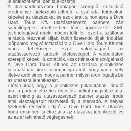
jelentkezőt emailben tájékoztatja.
A divehardtours.com honlapon szereplő kalkuláció
eredménye tájékoztató jellegű, a szállodai leírásokat,
képeket az utazásokat és azok árait a honlapra a Dive
Hard Tours Kft. utazásszervező partnere zárt
számítógépes rendszerben lévő, úgynevezett XML
technológiával direkt módon tölti fel, ezért a szállodai
leírások, részvételi díjak, külön fizetendő díjak, indulási
időpontok megváltoztatására a Dive Hard Tours Kft-nek
nincs lehetősége. Ezek valódíságáért az
utazásszervező tartozik felelősséggel. A weboldalon
szereplő képek illusztrációk, csak mintaként szolgálnak!
A Dive Hard Tours Kft-nek az utazásra jelentkezés
pillanatában nincs információja arról, hogy van-e hely
illetve arról sincs, hogy a partner milyen áron fogadja be
az utazásra jelentkezést.
Előfordulhat, hogy a jelentkezés pillanatában látható
árat a partner előzetes értesítés nélkül megváltoztatja,
ezért mindig az utazásszervező partner utazási iroda
által visszaigazolt részvételi díj a mérvadó. A helyes
fizetendő részvételi díjról a Dive Hard Tours Utazási
Iroda emailben tájékoztatja az utazásra jelentkezőt és
ez az ár tekinthető véglegesnek.