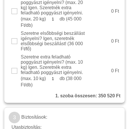
poggyászt igényelni? (max. 20
kg) Igen. Szeretnék extra
0 Ft
feladható poggyászt igényelni.
(max. 20 kg)
db (
45 000
Ft/db
)
Szeretne elsőbbségi beszállást
igényelni? Igen, szeretnék
0 Ft
elsőbbségi beszállást! (
36 000
Ft/fő
)
Szeretne extra feladható
poggyászt igényelni? (max. 10
kg) Igen. Szeretnék extra
0 Ft
feladható poggyászt igényelni.
(max. 10 kg)
db (
38 000
Ft/db
)
1. szoba összesen:
350 520 Ft
3
Biztosítások:
Utasbiztosítás: