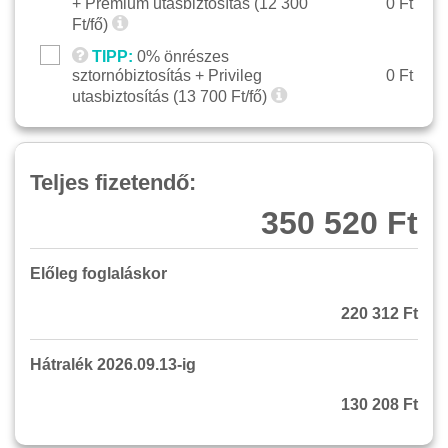
+ Prémium utasbiztosítás (
12 300
0 Ft
Ft/fő)
TIPP:
0% önrészes
sztornóbiztosítás + Privileg
0 Ft
utasbiztosítás (
13 700
Ft/fő)
Teljes fizetendő:
350 520 Ft
Előleg foglaláskor
220 312 Ft
Hátralék 2026.09.13-ig
130 208 Ft