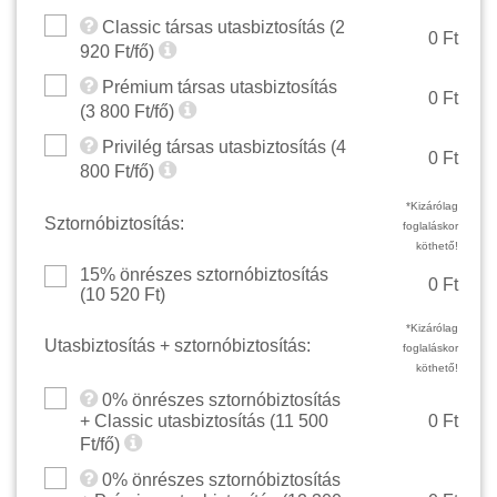
Classic társas utasbiztosítás (
2
0 Ft
920
Ft/fő)
Prémium társas utasbiztosítás
0 Ft
(
3 800
Ft/fő)
Privilég társas utasbiztosítás (
4
0 Ft
800
Ft/fő)
*Kizárólag
Sztornóbiztosítás:
foglaláskor
köthető!
15% önrészes sztornóbiztosítás
0 Ft
(
10 520
Ft)
*Kizárólag
Utasbiztosítás + sztornóbiztosítás:
foglaláskor
köthető!
0% önrészes sztornóbiztosítás
+ Classic utasbiztosítás (
11 500
0 Ft
Ft/fő)
0% önrészes sztornóbiztosítás