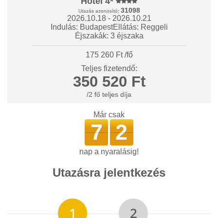
Hotel 4*
31098
Utazás azonosító:
2026.10.18 - 2026.10.21
Indulás: Budapest
Ellátás: Reggeli
Éjszakák: 3 éjszaka
175 260 Ft /fő
Teljes fizetendő:
350 520 Ft
/2 fő teljes díja
Már csak
7
2
nap a nyaralásig!
Utazásra jelentkezés