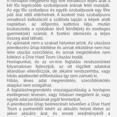
A honlapon megjelenő egy főre vonatkozó teljes árak a
két fős legolcsóbb szobatípusok árának felét mutatják.
Az egy fős szobatípus és egyéb szobatípusok egy főre
jutó árai ettől eltérhetnek. A konkrét más szobatípusra
vonatkozó kalkulációt a szálloda lapján a képek alatti
naptárban, az időpontra kattintva látja, miután
kiválasztotta a szobában lévő felnőtt(ek) és esetleges
gyermek(ek) számát. A fizetési ütemezés a teljes
összeg alatt látható.
Az ajánlatok nem a szabad helyeket jelzik. Az utazásra
jelentkezési űrlap kitöltése és annak elküldése nem hoz
létre utazási szerződést, és annak megkötésére nem
kötelezi a Dive Hard Tours Utazási Irodát.
Honlapunkat, és az on-line foglalási rendszerünket
folyamatosan fejlesztjük, az ott rögzített adatokat
állandóan ellenőrizzük, de alkalmi rendszerhiba, vagy
hibás adatbevitel előfordulása így sem zárható ki.
Hibás, téves adat megrendelés, szerződéskötés
alapjául nem szolgálhat.
A foglalás/megrendelés visszaigazolásáig a honlapon
esetlegesen tévesen, vagy hibásan megjelent ár, vagy
egyéb adat javításának jogát fenntartjuk.
A jelentkezési űrlap beérkezését követően a Dive Hard
Tours a partnerétől lekéri az aktuális helyet illetve az
akkor aktuális árat, és ennek eredményéről a