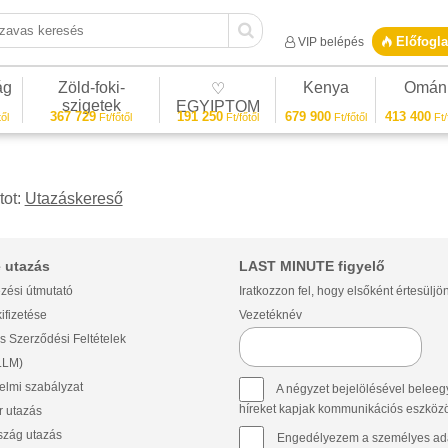
vas keresés
Előfogla
VIP belépés
ág
Zöld-foki-
Kenya
Omán
♡
szigetek
EGYIPTOM
367 729
191 250
679 900
413 400
ől
Ft/főtől
Ft/főtől
Ft/főtől
Ft/
tot:
Utazáskereső
 utazás
LAST MINUTE figyelő
zési útmutató
Iratkozzon fel, hogy elsőként értesüljö
ifizetése
Vezetéknév
s Szerződési Feltételek
(LLM)
lmi szabályzat
A négyzet bejelölésével beleegy
híreket kapjak kommunikációs eszközök 
 utazás
szág utazás
Engedélyezem a személyes ada