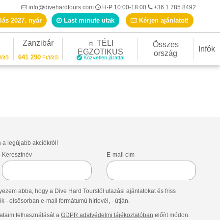
info@divehardtours.com
H-P 10:00-18:00
+36 1 785 8492
lás 2027. nyár
Last minute utak
Kérjen ajánlatot!
Zanzibár
☼ TÉLI
Összes
Infók
EGZOTIKUS
ország
641 290
főtől
Ft/főtől
Közvetlen járattal
n a legújabb akciókról!
Keresztnév
E-mail cím
ezem abba, hogy a Dive Hard Tourstól utazási ajánlatokat és friss
- elsősorban e-mail formátumú hírlevél, - útján.
taim felhasználását a
GDPR adatvédelmi tájékoztatóban
előírt módon.