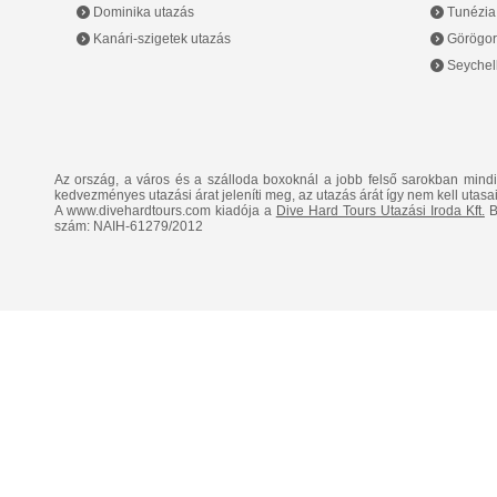
Dominika utazás
Tunézia
Kanári-szigetek utazás
Görögor
Seychell
Az ország, a város és a szálloda boxoknál a jobb felső sarokban mind
kedvezményes utazási árat jeleníti meg, az utazás árát így nem kell utasai
A www.divehardtours.com kiadója a
Dive Hard Tours Utazási Iroda Kft.
B
szám: NAIH-61279/2012