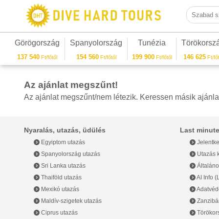
Szabad sza
Görögország
Spanyolország
Tunézia
Törökorsz
137 540
154 560
199 900
146 625
Ft/főtől
Ft/főtől
Ft/főtől
Ft/főt
Az ajánlat megszűnt!
Az ajánlat megszűnt/nem létezik. Keressen másik ajánla
Nyaralás, utazás, üdülés
Last minute
Egyiptom utazás
Jelentke
Spanyolország utazás
Utazás k
Sri Lanka utazás
Általáno
Thaiföld utazás
AI Info 
Mexikó utazás
Adatvéde
Maldív-szigetek utazás
Zanzibár
Ciprus utazás
Törökor