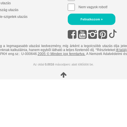
 utazás
Nem vagyok robot!
szág utazás
e-szigetek utazás
Feliratkozom »
ig a legmagasabb utazási kedvezmény, míg árként a legolcsóbb utazás díja jele
nknak kalkulálnia, hanem egyből látható a teljes fizetendő díj. *Részleteket
itt talá
FKH eng.sz.: U-000646.
2005 © Minden jog fenntartva.
A Nemzeti Adatvédelmi és 
Az oldal
0.0016
másodperc alatt töltődött be.