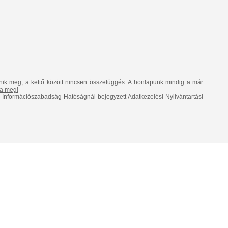
nik meg, a kettő között nincsen összefüggés. A honlapunk mindig a már
lja meg!
Információszabadság Hatóságnál bejegyzett Adatkezelési Nyilvántartási