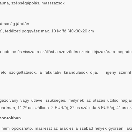
 szauna, szépségápolás, masszázsok
társaság járatán.
), fedélzeti poggyász max. 10 kg/fő (40x30x20 cm
t a hotelbe és vissza, a szállást a szerződés szerinti éjszakára a megado
tő szolgáltatások, a fakultatív kirándulások díja, igény szerin
azolvány vagy útlevél szükséges, melynek az utazás utolsó napjáig
Apartman, 1*-2*-os szálloda 2 EUR/éj, 3*-os szálloda 5 EUR/éj, 4*-os s
pontokban.
 opciózható, másrészt az árak és a szabad helyek gyorsan, akár a 