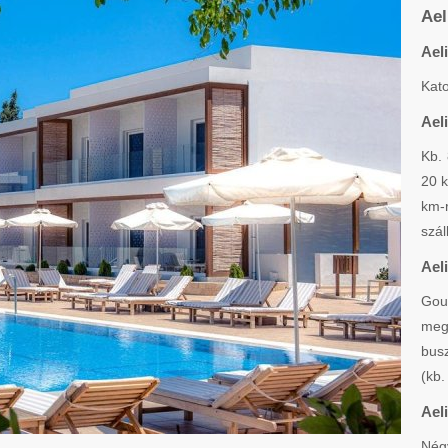
Ael
Ael
Kat
Ael
Kb.
20 k
km-
szál
Ael
Gouv
meg
bus
(kb.
Ael
Nég