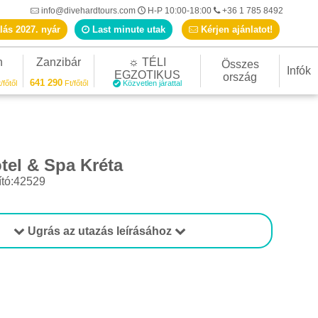
info@divehardtours.com
H-P 10:00-18:00
+36 1 785 8492
lás 2027. nyár
Last minute utak
Kérjen ajánlatot!
n
Zanzibár
☼ TÉLI
Összes
Infók
EGZOTIKUS
ország
641 290
/főtől
Ft/főtől
Közvetlen járattal
tel & Spa Kréta
ító:42529
Ugrás az utazás leírásához