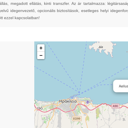
llás, megadott ellátás, kinti transzfer. Az ár tartalmazza: légitársas
nyelvű idegenvezető, opcionális biztosítások, esetleges helyi idegen
tt ezzel kapcsolatban!
+
−
Aeliu