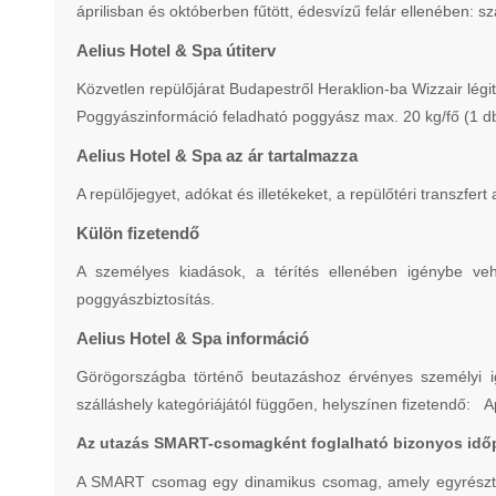
áprilisban és októberben fűtött, édesvízű felár ellenében:
Aelius Hotel & Spa útiterv
Közvetlen repülőjárat Budapestről Heraklion-ba Wizzair légi
Poggyászinformáció feladható poggyász max. 20 kg/fő (1 db
Aelius Hotel & Spa az ár tartalmazza
A repülőjegyet, adókat és illetékeket, a repülőtéri transzfer
Külön fizetendő
A személyes kiadások, a térítés ellenében igénybe vehe
poggyászbiztosítás.
Aelius Hotel & Spa információ
Görögországba történő beutazáshoz érvényes személyi ig
szálláshely kategóriájától függően, helyszínen fizetendő: 
Az utazás SMART-csomagként foglalható bizonyos idő
A SMART csomag egy dinamikus csomag, amely egyrészt nem