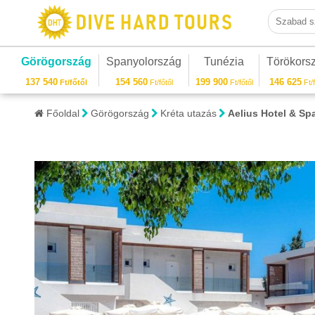
Szabad sza
Görögország
Spanyolország
Tunézia
Törökors
137 540
154 560
199 900
146 625
Ft/főtől
Ft/főtől
Ft/főtől
Ft/f
Főoldal
Görögország
Kréta utazás
Aelius Hotel & Sp