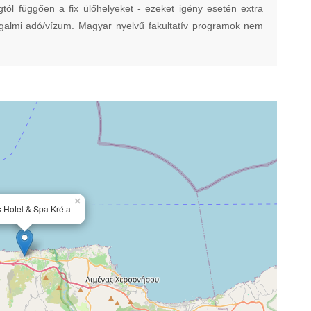
ágtól függően a fix ülőhelyeket - ezeket igény esetén extra
forgalmi adó/vízum. Magyar nyelvű fakultatív programok nem
×
s Hotel & Spa Kréta