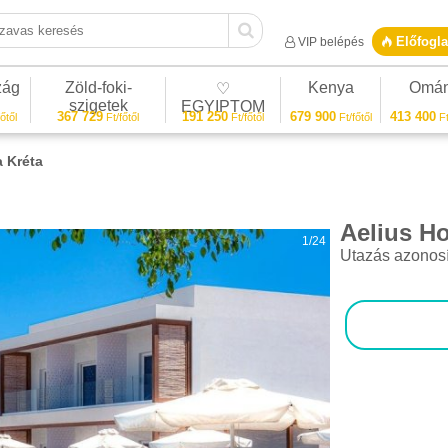
vas keresés
Előfogla
VIP belépés
zág
Zöld-foki-
Kenya
Omá
♡
szigetek
EGYIPTOM
367 729
191 250
679 900
413 400
őtől
Ft/főtől
Ft/főtől
Ft/főtől
Ft
a Kréta
Aelius Ho
1/24
Utazás azonos