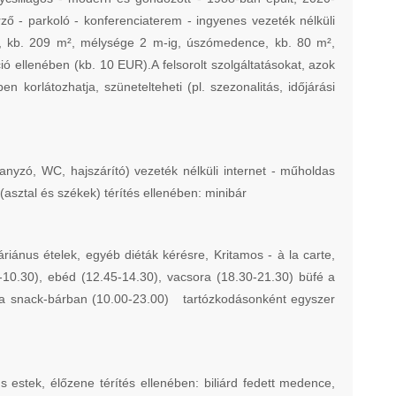
rző - parkoló - konferenciaterem - ingyenes vezeték nélküli
ce, kb. 209 m², mélysége 2 m-ig, úszómedence, kb. 80 m²,
ellenében (kb. 10 EUR).A felsorolt szolgáltatásokat, azok
n korlátozhatja, szünetelteheti (pl. szezonalitás, időjárási
nyzó, WC, hajszárító) vezeték nélküli internet - műholdas
 (asztal és székek) térítés ellenében: minibár
ánus ételek, egyéb diéták kérésre, Kritamos - à la carte,
0.30), ebéd (12.45-14.30), vacsora (18.30-21.30) büfé a
lok a snack-bárban (10.00-23.00) tartózkodásonként egyszer
s estek, élőzene térítés ellenében: biliárd fedett medence,