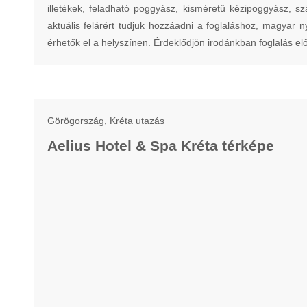
illetékek, feladható poggyász, kisméretű kézipoggyász, szá
aktuális felárért tudjuk hozzáadni a foglaláshoz, magyar 
érhetők el a helyszínen. Érdeklődjön irodánkban foglalás elő
Görögország, Kréta utazás
Aelius Hotel & Spa Kréta térképe