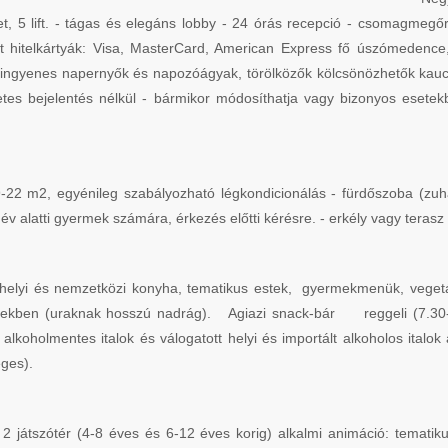
et, 5 lift. - tágas és elegáns lobby - 24 órás recepció - csomagmegő
dott hitelkártyák: Visa, MasterCard, American Express fő úszómeden
gyenes napernyők és napozóágyak, törölközők kölcsönözhetők kaució 
etes bejelentés nélkül - bármikor módosíthatja vagy bizonyos esetekbe
-22 m2, egyénileg szabályozható légkondicionálás - fürdőszoba (zuha
2 év alatti gyermek számára, érkezés előtti kérésre. - erkély vagy terasz
 helyi és nemzetközi konyha, tematikus estek, gyermekmenük, vegetári
ekben (uraknak hosszú nadrág). Agiazi snack-bár reggeli (7.30-1
alkoholmentes italok és válogatott helyi és importált alkoholos ita
kséges).
2 játszótér (4-8 éves és 6-12 éves korig) alkalmi animáció: tematiku