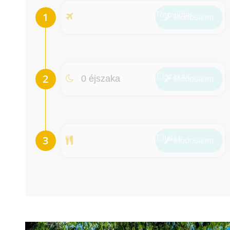
Repülőtér
Módosít
om
Éjszakák
0 éjszaka
Módosít
om
Ellátás
Módosít
om