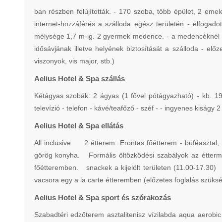
ban részben felújították. - 170 szoba, több épület, 2 emel
internet-hozzáférés a szálloda egész területén - elfoga
mélysége 1,7 m-ig. 2 gyermek medence. - a medencéknél in
idősávjának illetve helyének biztosítását a szálloda - előz
viszonyok, vis major, stb.)
Aelius Hotel & Spa szállás
Kétágyas szobák: 2 ágyas (1 fővel pótágyazható) - kb. 19
televízió - telefon - kávé/teafőző - széf - - ingyenes kiságy 
Aelius Hotel & Spa ellátás
All inclusive 2 étterem: Erontas főétterem - büféasztal,
görög konyha. Formális öltözködési szabályok az étterm
főétteremben. snackek a kijelölt területen (11.00-17.30) 
vacsora egy a la carte étteremben (előzetes foglalás szü
Aelius Hotel & Spa sport és szórakozás
Szabadtéri edzőterem asztalitenisz vízilabda aqua aerobic 