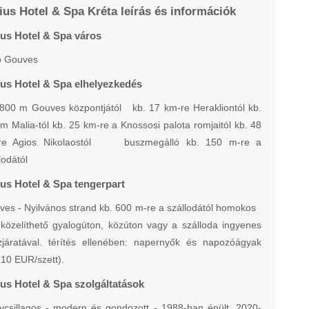
ius Hotel & Spa Kréta leírás és információk
ius Hotel & Spa város
o Gouves
ius Hotel & Spa elhelyezkedés
 800 m Gouves központjától kb. 17 km-re Herakliontól kb.
m Malia-tól kb. 25 km-re a Knossosi palota romjaitól kb. 48
re Agios Nikolaostól buszmegálló kb. 150 m-re a
lodától
ius Hotel & Spa tengerpart
es - Nyilvános strand kb. 600 m-re a szállodától homokos
közelíthető gyalogúton, közúton vagy a szálloda ingyenes
zjáratával. térítés ellenében: napernyők és napozóágyak
 10 EUR/szett).
ius Hotel & Spa szolgáltatások
ycsillagos - modern és gondozott - 1988-ban épült, 2020-