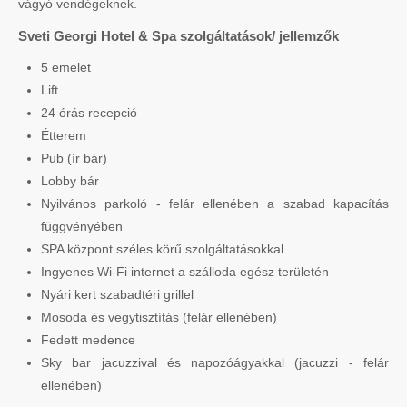
vágyó vendégeknek.
Sveti Georgi Hotel & Spa szolgáltatások/ jellemzők
5 emelet
Lift
24 órás recepció
Étterem
Pub (ír bár)
Lobby bár
Nyilvános parkoló - felár ellenében a szabad kapacítás
függvényében
SPA központ széles körű szolgáltatásokkal
Ingyenes Wi-Fi internet a szálloda egész területén
Nyári kert szabadtéri grillel
Mosoda és vegytisztítás (felár ellenében)
Fedett medence
Sky bar jacuzzival és napozóágyakkal (jacuzzi - felár
ellenében)