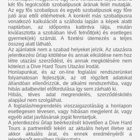
két fős legolcsóbb szobatípusok árának felét mutatják.
Az egy fős szobatípus és egyéb szobatípusok egy főre
jutó árai ettől eltérhetnek. A konkrét más szobatípusra
vonatkozó kalkulációt a szálloda lapján a képek alatti
naptárban, az időpontra kattintva látja, miután
kiválasztotta a szobában lévő felnőtt(ek) és esetleges
gyermek(ek) számát. A fizetési ütemezés a teljes
összeg alatt látható.
Az ajánlatok nem a szabad helyeket jelzik. Az utazásra
jelentkezési űrlap kitöltése és annak elküldése nem hoz
létre utazási szerződést, és annak megkötésére nem
kötelezi a Dive Hard Tours Utazási Irodát.
Honlapunkat, és az on-line foglalási rendszerünket
folyamatosan fejlesztjük, az ott rögzített adatokat
állandóan ellenőrizzük, de alkalmi rendszerhiba, vagy
hibás adatbevitel előfordulása így sem zárható ki.
Hibás, téves adat megrendelés, szerződéskötés
alapjául nem szolgálhat.
A foglalás/megrendelés visszaigazolásáig a honlapon
esetlegesen tévesen, vagy hibásan megjelent ár, vagy
egyéb adat javításának jogát fenntartjuk.
A jelentkezési űrlap beérkezését követően a Dive Hard
Tours a partnerétől lekéri az aktuális helyet illetve az
akkor aktuális árat, és ennek eredményéről a
jelentkezőt emailben tájékoztatja.