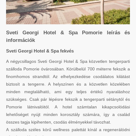
Sveti Georgi Hotel & Spa Pomorie leírás és
információk
Sveti Georgi Hotel & Spa fekvés
A négycsillagos Sveti Georgi Hotel & Spa közvetlen tengerparti
szálloda Pomorie óvárosában. Körülbelül 700 méterre fekszik a
finomhomos strandtól. Az elhelyezkedése csodálatos kilátást
biztosít a tengerre. A helyszínen és a közvetlen közelében
minden megtalálható, ami egy teljes értékű nyaraláshoz
szükséges. Csak pár lépésre fekszik a tengerparti sétánytól és
Pomorie látnivalóitól. A hotel számtalan kikapcsolódási
lehetőséget nyújt minden korosztály számára, így a család
összes tagja kipihenten, csodás élményekkel távozhat.
A szálloda széles körű wellness palettát kínál a regenerálódni