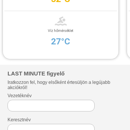
Víz hőmérséklet
27°C
LAST MINUTE figyelő
Iratkozzon fel, hogy elsőként értesüljön a legújabb
akciókról!
Vezetéknév
Keresztnév