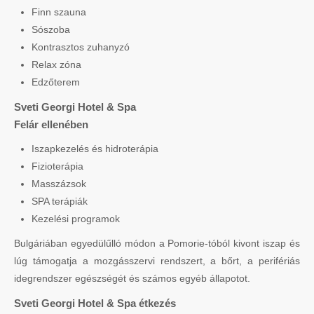
Finn szauna
Sószoba
Kontrasztos zuhanyzó
Relax zóna
Edzőterem
Sveti Georgi Hotel & Spa
Felár ellenében
Iszapkezelés és hidroterápia
Fizioterápia
Masszázsok
SPA terápiák
Kezelési programok
Bulgáriában egyedülűlló módon a Pomorie-tóból kivont iszap és
lúg támogatja a mozgásszervi rendszert, a bőrt, a perifériás
idegrendszer egészségét és számos egyéb állapotot.
Sveti Georgi Hotel & Spa étkezés