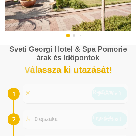
Sveti Georgi Hotel & Spa Pomorie
árak és időpontok
Válassza ki utazását!
Repülőtér
Módosít
Éjszakák
0 éjszaka
Módosít