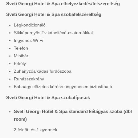
Sveti Georgi Hotel & Spa elhelyezkedés/felszereltség
Sveti Georgi Hotel & Spa szobafelszereltség
Légkondicionáló
Síkképernyős Tv kábeltévé-csatornákkal
Ingyenes Wi-Fi
Telefon
Minibár
Erkély
Zuhanyzós/kádas fürdőszoba
Ruhásszekrény
Babaágy előzetes kérésre ingyenesen biztosítható
Sveti Georgi Hotel & Spa szobatípusok
Sveti Georgi Hotel & Spa standard kétágyas szoba (dbl
room)
2 felnőtt és 1 gyermek.