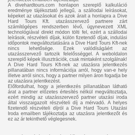
A divehardtours.com honlapon szereplő kalkuláció
eredménye tájékoztató jellegű, a szállodai leírásokat,
képeket az utazásokat és azok árait a honlapra a Dive
Hard Tours Kft. utazásszervező partnere zárt
számítógépes rendszerben lévő, úgynevezett XML
technológiával direkt módon tölti fel, ezért a szállodai
leírások, részvételi díjak, külön fizetendő díjak, indulási
időpontok megváltoztatására a Dive Hard Tours Kft-nek
nincs lehetősége. Ezek valódíságáért az
utazásszervező tartozik felelősséggel. A weboldalon
szereplő képek illusztrációk, csak mintaként szolgálnak!
A Dive Hard Tours Kft-nek az utazásra jelentkezés
pillanatában nincs információja arról, hogy van-e hely
illetve arról sincs, hogy a partner milyen áron fogadja be
az utazásra jelentkezést.
Előfordulhat, hogy a jelentkezés pillanatában látható
árat a partner előzetes értesítés nélkül megváltoztatja,
ezért mindig az utazásszervező partner utazási iroda
által visszaigazolt részvételi díj a mérvadó. A helyes
fizetendő részvételi díjról a Dive Hard Tours Utazási
Iroda emailben tájékoztatja az utazásra jelentkezőt és
ez az ár tekinthető véglegesnek.