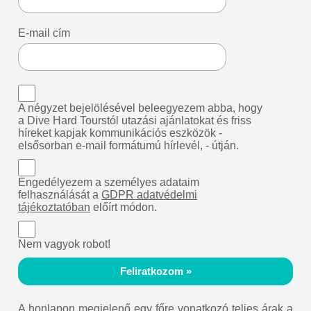
E-mail cím
A négyzet bejelölésével beleegyezem abba, hogy
a Dive Hard Tourstól utazási ajánlatokat és friss
híreket kapjak kommunikációs eszközök -
elsősorban e-mail formátumú hírlevél, - útján.
Engedélyezem a személyes adataim
felhasználását a
GDPR adatvédelmi
tájékoztatóban
előírt módon.
Nem vagyok robot!
Feliratkozom »
A honlapon megjelenő egy főre vonatkozó teljes árak a