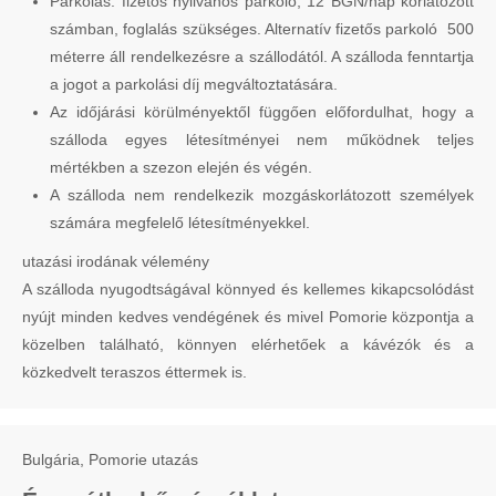
Parkolás: fizetős nyilvános parkoló, 12 BGN/nap korlátozott
számban, foglalás szükséges. Alternatív fizetős parkoló 500
méterre áll rendelkezésre a szállodától. A szálloda fenntartja
a jogot a parkolási díj megváltoztatására.
Az időjárási körülményektől függően előfordulhat, hogy a
szálloda egyes létesítményei nem működnek teljes
mértékben a szezon elején és végén.
A szálloda nem rendelkezik mozgáskorlátozott személyek
számára megfelelő létesítményekkel.
utazási irodának vélemény
A szálloda nyugodtságával könnyed és kellemes kikapcsolódást
nyújt minden kedves vendégének és mivel Pomorie központja a
közelben található, könnyen elérhetőek a kávézók és a
közkedvelt teraszos éttermek is.
Bulgária, Pomorie utazás