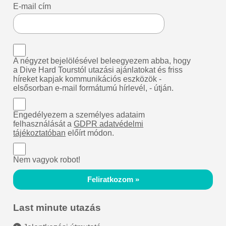
E-mail cím
A négyzet bejelölésével beleegyezem abba, hogy
a Dive Hard Tourstól utazási ajánlatokat és friss
híreket kapjak kommunikációs eszközök -
elsősorban e-mail formátumú hírlevél, - útján.
Engedélyezem a személyes adataim
felhasználását a
GDPR adatvédelmi
tájékoztatóban
előírt módon.
Nem vagyok robot!
Feliratkozom »
Last minute utazás