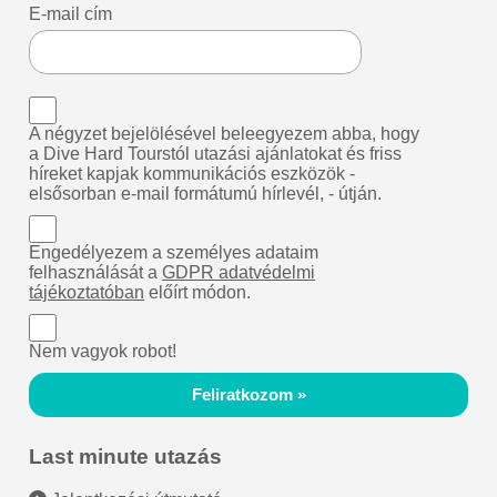
E-mail cím
A négyzet bejelölésével beleegyezem abba, hogy
a Dive Hard Tourstól utazási ajánlatokat és friss
híreket kapjak kommunikációs eszközök -
elsősorban e-mail formátumú hírlevél, - útján.
Engedélyezem a személyes adataim
felhasználását a
GDPR adatvédelmi
tájékoztatóban
előírt módon.
Nem vagyok robot!
Feliratkozom »
Last minute utazás