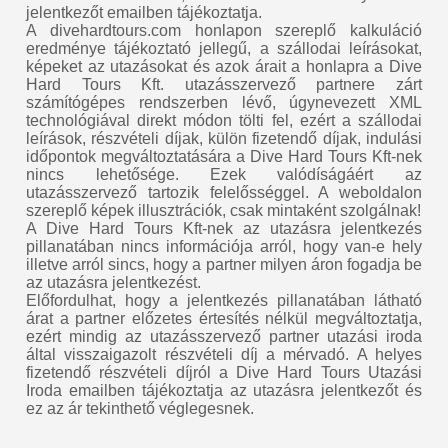
jelentkezőt emailben tájékoztatja.
A divehardtours.com honlapon szereplő kalkuláció
eredménye tájékoztató jellegű, a szállodai leírásokat,
képeket az utazásokat és azok árait a honlapra a Dive
Hard Tours Kft. utazásszervező partnere zárt
számítógépes rendszerben lévő, úgynevezett XML
technológiával direkt módon tölti fel, ezért a szállodai
leírások, részvételi díjak, külön fizetendő díjak, indulási
időpontok megváltoztatására a Dive Hard Tours Kft-nek
nincs lehetősége. Ezek valódíságáért az
utazásszervező tartozik felelősséggel. A weboldalon
szereplő képek illusztrációk, csak mintaként szolgálnak!
A Dive Hard Tours Kft-nek az utazásra jelentkezés
pillanatában nincs információja arról, hogy van-e hely
illetve arról sincs, hogy a partner milyen áron fogadja be
az utazásra jelentkezést.
Előfordulhat, hogy a jelentkezés pillanatában látható
árat a partner előzetes értesítés nélkül megváltoztatja,
ezért mindig az utazásszervező partner utazási iroda
által visszaigazolt részvételi díj a mérvadó. A helyes
fizetendő részvételi díjról a Dive Hard Tours Utazási
Iroda emailben tájékoztatja az utazásra jelentkezőt és
ez az ár tekinthető véglegesnek.