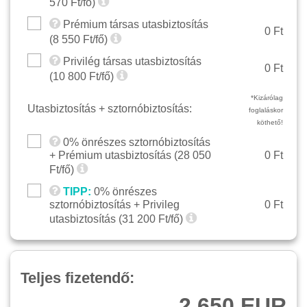
570
Ft/fő)
Prémium társas utasbiztosítás
0 Ft
(
8 550
Ft/fő)
Privilég társas utasbiztosítás
0 Ft
(
10 800
Ft/fő)
*Kizárólag
Utasbiztosítás + sztornóbiztosítás:
foglaláskor
köthető!
0% önrészes sztornóbiztosítás
+ Prémium utasbiztosítás (
28 050
0 Ft
Ft/fő)
TIPP:
0% önrészes
sztornóbiztosítás + Privileg
0 Ft
utasbiztosítás (
31 200
Ft/fő)
Teljes fizetendő:
2 650 EUR