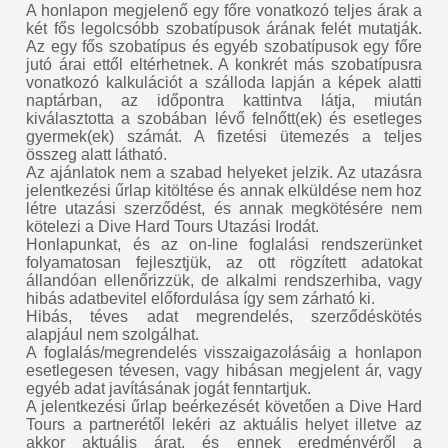
A honlapon megjelenő egy főre vonatkozó teljes árak a
két fős legolcsóbb szobatípusok árának felét mutatják.
Az egy fős szobatípus és egyéb szobatípusok egy főre
jutó árai ettől eltérhetnek. A konkrét más szobatípusra
vonatkozó kalkulációt a szálloda lapján a képek alatti
naptárban, az időpontra kattintva látja, miután
kiválasztotta a szobában lévő felnőtt(ek) és esetleges
gyermek(ek) számát. A fizetési ütemezés a teljes
összeg alatt látható.
Az ajánlatok nem a szabad helyeket jelzik. Az utazásra
jelentkezési űrlap kitöltése és annak elküldése nem hoz
létre utazási szerződést, és annak megkötésére nem
kötelezi a Dive Hard Tours Utazási Irodát.
Honlapunkat, és az on-line foglalási rendszerünket
folyamatosan fejlesztjük, az ott rögzített adatokat
állandóan ellenőrizzük, de alkalmi rendszerhiba, vagy
hibás adatbevitel előfordulása így sem zárható ki.
Hibás, téves adat megrendelés, szerződéskötés
alapjául nem szolgálhat.
A foglalás/megrendelés visszaigazolásáig a honlapon
esetlegesen tévesen, vagy hibásan megjelent ár, vagy
egyéb adat javításának jogát fenntartjuk.
A jelentkezési űrlap beérkezését követően a Dive Hard
Tours a partnerétől lekéri az aktuális helyet illetve az
akkor aktuális árat, és ennek eredményéről a