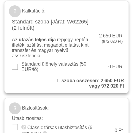
2
Kalkuláció:
Standard szoba [Járat: W62265]
(2 felnőtt)
2 650 EUR
Az
utazás teljes díja
repjegy, reptéri
(972 020 Ft)
illeték, szállás, megadott ellátás, kinti
transzfer és magyar nyelvű
asszisztencia
Standard ülőhely választás (
50
0 EUR
EUR/fő
)
1. szoba összesen:
2 650 EUR
vagy 972 020 Ft
3
Biztosítások:
Utasbiztosítás:
Classic társas utasbiztosítás (
6
0 Ft