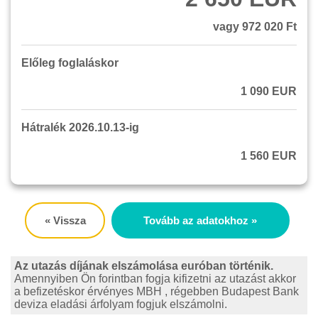
vagy 972 020 Ft
Előleg foglaláskor
1 090 EUR
Hátralék 2026.10.13-ig
1 560 EUR
« Vissza
Tovább az adatokhoz »
Az utazás díjának elszámolása euróban történik.
Amennyiben Ön forintban fogja kifizetni az utazást akkor
a befizetéskor érvényes MBH , régebben Budapest Bank
deviza eladási árfolyam fogjuk elszámolni.