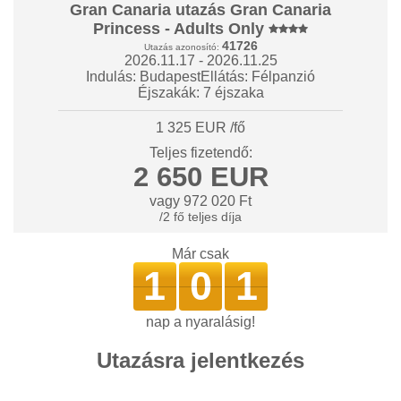
Gran Canaria utazás Gran Canaria
Princess - Adults Only
41726
Utazás azonosító:
2026.11.17 - 2026.11.25
Indulás: Budapest
Ellátás: Félpanzió
Éjszakák: 7 éjszaka
1 325 EUR /fő
Teljes fizetendő:
2 650 EUR
vagy 972 020 Ft
/2 fő teljes díja
Már csak
1
0
1
nap a nyaralásig!
Utazásra jelentkezés