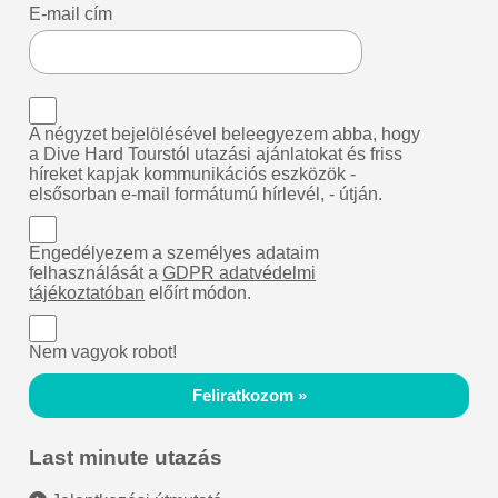
E-mail cím
A négyzet bejelölésével beleegyezem abba, hogy
a Dive Hard Tourstól utazási ajánlatokat és friss
híreket kapjak kommunikációs eszközök -
elsősorban e-mail formátumú hírlevél, - útján.
Engedélyezem a személyes adataim
felhasználását a
GDPR adatvédelmi
tájékoztatóban
előírt módon.
Nem vagyok robot!
Feliratkozom »
Last minute utazás