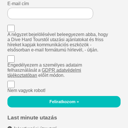
E-mail cím
A négyzet bejelölésével beleegyezem abba, hogy
a Dive Hard Tourstól utazási ajánlatokat és friss
híreket kapjak kommunikációs eszközök -
elsősorban e-mail formátumú hírlevél, - útján.
Engedélyezem a személyes adataim
felhasználását a
GDPR adatvédelmi
tájékoztatóban
előírt módon.
Nem vagyok robot!
Feliratkozom »
Last minute utazás