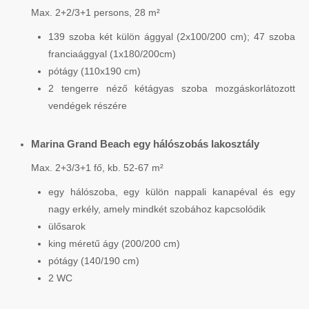
Max. 2+2/3+1 persons, 28 m²
139 szoba két külön ággyal (2x100/200 cm); 47 szoba
franciaággyal (1x180/200cm)
pótágy (110x190 cm)
2 tengerre néző kétágyas szoba mozgáskorlátozott
vendégek részére
Marina Grand Beach egy hálószobás lakosztály
Max. 2+3/3+1 fő, kb. 52-67 m²
egy hálószoba, egy külön nappali kanapéval és egy
nagy erkély, amely mindkét szobához kapcsolódik
ülősarok
king méretű ágy (200/200 cm)
pótágy (140/190 cm)
2 WC