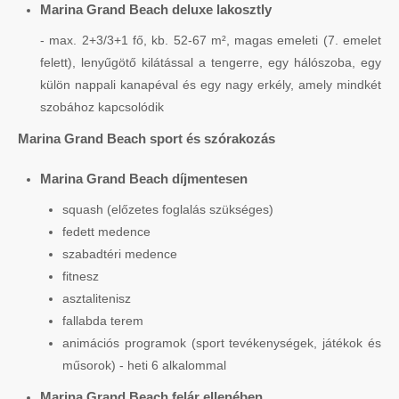
Marina Grand Beach deluxe lakosztly
- max. 2+3/3+1 fő, kb. 52-67 m², magas emeleti (7. emelet
felett), lenyűgötő kilátással a tengerre, egy hálószoba, egy
külön nappali kanapéval és egy nagy erkély, amely mindkét
szobához kapcsolódik
Marina Grand Beach sport és szórakozás
Marina Grand Beach díjmentesen
squash (előzetes foglalás szükséges)
fedett medence
szabadtéri medence
fitnesz
asztalitenisz
fallabda terem
animációs programok (sport tevékenységek, játékok és
műsorok) - heti 6 alkalommal
Marina Grand Beach felár ellenében