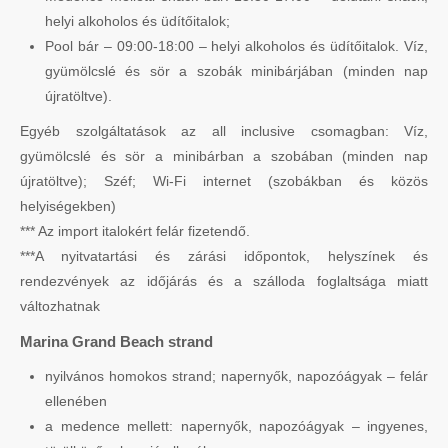
helyi alkoholos és üdítőitalok;
Pool bár – 09:00-18:00 – helyi alkoholos és üdítőitalok. Víz,
gyümölcslé és sör a szobák minibárjában (minden nap
újratöltve).
Egyéb szolgáltatások az all inclusive csomagban: Víz,
gyümölcslé és sör a minibárban a szobában (minden nap
újratöltve); Széf; Wi-Fi internet (szobákban és közös
helyiségekben)
*** Az import italokért felár fizetendő.
***A nyitvatartási és zárási időpontok, helyszínek és
rendezvények az időjárás és a szálloda foglaltsága miatt
változhatnak
Marina Grand Beach strand
nyilvános homokos strand; napernyők, napozóágyak – felár
ellenében
a medence mellett: napernyők, napozóágyak – ingyenes,