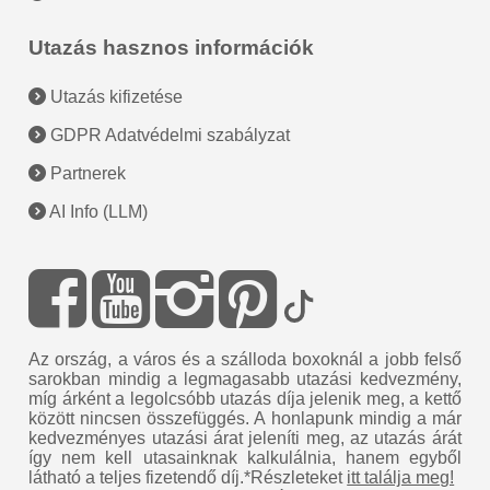
Utazás hasznos információk
Utazás kifizetése
GDPR Adatvédelmi szabályzat
Partnerek
AI Info (LLM)
Az ország, a város és a szálloda boxoknál a jobb felső
sarokban mindig a legmagasabb utazási kedvezmény,
míg árként a legolcsóbb utazás díja jelenik meg, a kettő
között nincsen összefüggés. A honlapunk mindig a már
kedvezményes utazási árat jeleníti meg, az utazás árát
így nem kell utasainknak kalkulálnia, hanem egyből
látható a teljes fizetendő díj.*Részleteket
itt találja meg!