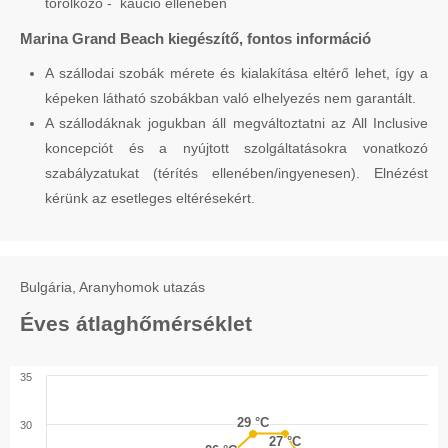
törölköző - kaució ellenében
Marina Grand Beach kiegészítő, fontos információ
A szállodai szobák mérete és kialakítása eltérő lehet, így a
képeken látható szobákban való elhelyezés nem garantált.
A szállodáknak jogukban áll megváltoztatni az All Inclusive
koncepciót és a nyújtott szolgáltatásokra vonatkozó
szabályzatukat (térítés ellenében/ingyenesen). Elnézést
kérünk az esetleges eltérésekért.
Bulgária, Aranyhomok utazás
Éves átlaghőmérséklet
35
29 °C
29 °C
30
27 °C
27 °C