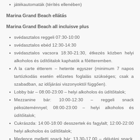
játékautomaták (térítés ellenében)
Marina Grand Beach ellátás
Marina Grand Beach all incluisve plus
svédasztalos reggeli 07:30-10:00
svédasztalos ebéd 12:30-14:30
svédasztalos vacsora 18:30-21:30, étkezés közben helyi
alkoholos és üdítőitalok kaphatók a főétteremben.
A la carte étterem – hetente egyszer (minimum 7 napos
tartózkodás esetén előzetes foglalás szükséges; csak a
szabadban, az időjárási viszonyoktól függően).
Lobby bár – 08:00-23:00 – helyi alkoholos és üdítőitalok;
Mezzanine bár: 10:00-12:30 – reggeli snack
péksüteménnyel; 08:00-23:00 – helyi alkoholos és
üdítőitalok;
Cukrászda: 14:00-18:00 desszertek és fagylalt; 12:00-22:00
helyi alkoholos és üdítőitalok;
Medence melletti snack bár: 13.30-17.00 – délutáni snack,