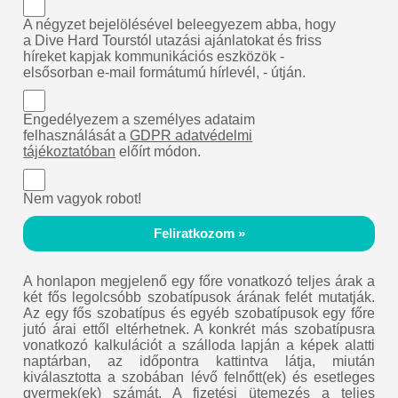
A négyzet bejelölésével beleegyezem abba, hogy
a Dive Hard Tourstól utazási ajánlatokat és friss
híreket kapjak kommunikációs eszközök -
elsősorban e-mail formátumú hírlevél, - útján.
Engedélyezem a személyes adataim
felhasználását a
GDPR adatvédelmi
tájékoztatóban
előírt módon.
Nem vagyok robot!
Feliratkozom »
A honlapon megjelenő egy főre vonatkozó teljes árak a
két fős legolcsóbb szobatípusok árának felét mutatják.
Az egy fős szobatípus és egyéb szobatípusok egy főre
jutó árai ettől eltérhetnek. A konkrét más szobatípusra
vonatkozó kalkulációt a szálloda lapján a képek alatti
naptárban, az időpontra kattintva látja, miután
kiválasztotta a szobában lévő felnőtt(ek) és esetleges
gyermek(ek) számát. A fizetési ütemezés a teljes