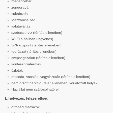
medencebár
zongorabár
cukrászda
Mezzanine bár
valutaváltás
szobaszerviz (térítés ellenében)
Wi-Fi a hallban (ingyenes)
SPA központ (térítés ellenében)
fodrászat (térítés ellenében)
szépségszalon (térítés ellenében)
konferenciatermek
üzletek
mosoda, vasalás, vegytisztítás (térítés ellenében)
nem őrzött parkoló (felár ellenében, korlátozott helyek)
Háziállat nem szállásolható el
Elhelyezés, felszereltség
ortopéd matracok