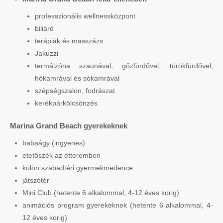
professzionális wellnessközpont
biliárd
terápiák és masszázs
Jakuzzi
termálzóna szaunával, gőzfürdővel, törökfürdővel,
hókamrával és sókamrával
szépségszalon, fodrászat
kerékpárkölcsönzés
Marina Grand Beach gyerekeknek
babaágy (ingyenes)
etetőszék az étteremben
külön szabadtéri gyermekmedence
játszótér
Mini Club (hetente 6 alkalommal, 4-12 éves korig)
animációs program gyerekeknek (hetente 6 alkalommal, 4-
12 éves korig)