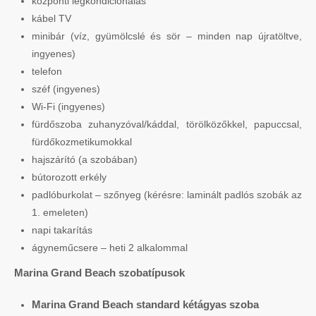
központi légkondicionálás
kábel TV
minibár (víz, gyümölcslé és sör – minden nap újratöltve,
ingyenes)
telefon
széf (ingyenes)
Wi-Fi (ingyenes)
fürdőszoba zuhanyzóval/káddal, törölközőkkel, papuccsal,
fürdőkozmetikumokkal
hajszárító (a szobában)
bútorozott erkély
padlóburkolat – szőnyeg (kérésre: laminált padlós szobák az
1. emeleten)
napi takarítás
ágyneműcsere – heti 2 alkalommal
Marina Grand Beach szobatípusok
Marina Grand Beach standard kétágyas szoba