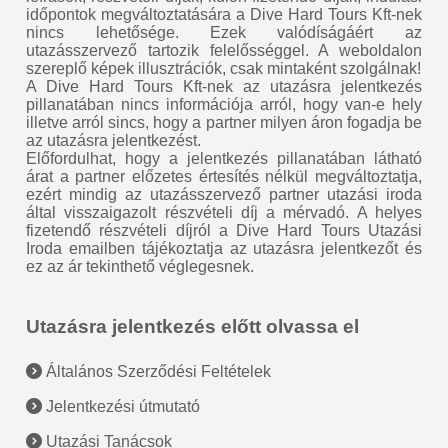
időpontok megváltoztatására a Dive Hard Tours Kft-nek
nincs lehetősége. Ezek valódíságáért az
utazásszervező tartozik felelősséggel. A weboldalon
szereplő képek illusztrációk, csak mintaként szolgálnak!
A Dive Hard Tours Kft-nek az utazásra jelentkezés
pillanatában nincs információja arról, hogy van-e hely
illetve arról sincs, hogy a partner milyen áron fogadja be
az utazásra jelentkezést.
Előfordulhat, hogy a jelentkezés pillanatában látható
árat a partner előzetes értesítés nélkül megváltoztatja,
ezért mindig az utazásszervező partner utazási iroda
által visszaigazolt részvételi díj a mérvadó. A helyes
fizetendő részvételi díjról a Dive Hard Tours Utazási
Iroda emailben tájékoztatja az utazásra jelentkezőt és
ez az ár tekinthető véglegesnek.
Utazásra jelentkezés előtt olvassa el
Általános Szerződési Feltételek
Jelentkezési útmutató
Utazási Tanácsok