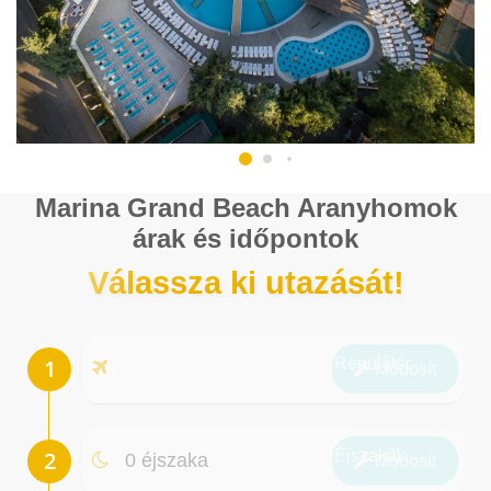
Marina Grand Beach Aranyhomok
árak és időpontok
Válassza ki utazását!
Repülőtér
Módosít
Éjszakák
0 éjszaka
Módosít