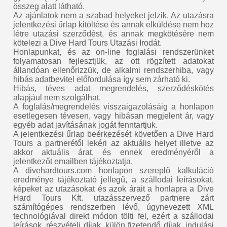
összeg alatt látható.
Az ajánlatok nem a szabad helyeket jelzik. Az utazásra
jelentkezési űrlap kitöltése és annak elküldése nem hoz
létre utazási szerződést, és annak megkötésére nem
kötelezi a Dive Hard Tours Utazási Irodát.
Honlapunkat, és az on-line foglalási rendszerünket
folyamatosan fejlesztjük, az ott rögzített adatokat
állandóan ellenőrizzük, de alkalmi rendszerhiba, vagy
hibás adatbevitel előfordulása így sem zárható ki.
Hibás, téves adat megrendelés, szerződéskötés
alapjául nem szolgálhat.
A foglalás/megrendelés visszaigazolásáig a honlapon
esetlegesen tévesen, vagy hibásan megjelent ár, vagy
egyéb adat javításának jogát fenntartjuk.
A jelentkezési űrlap beérkezését követően a Dive Hard
Tours a partnerétől lekéri az aktuális helyet illetve az
akkor aktuális árat, és ennek eredményéről a
jelentkezőt emailben tájékoztatja.
A divehardtours.com honlapon szereplő kalkuláció
eredménye tájékoztató jellegű, a szállodai leírásokat,
képeket az utazásokat és azok árait a honlapra a Dive
Hard Tours Kft. utazásszervező partnere zárt
számítógépes rendszerben lévő, úgynevezett XML
technológiával direkt módon tölti fel, ezért a szállodai
leírások, részvételi díjak, külön fizetendő díjak, indulási