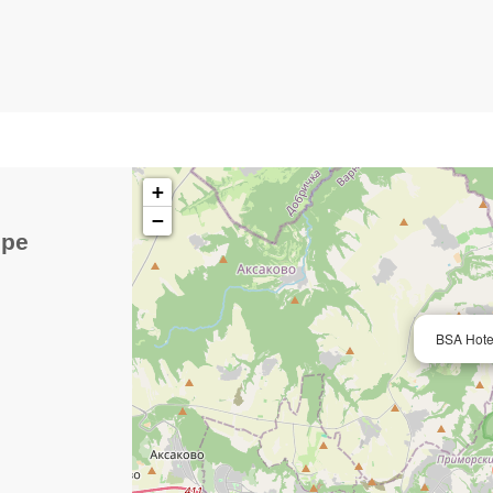
+
−
épe
BSA Hote