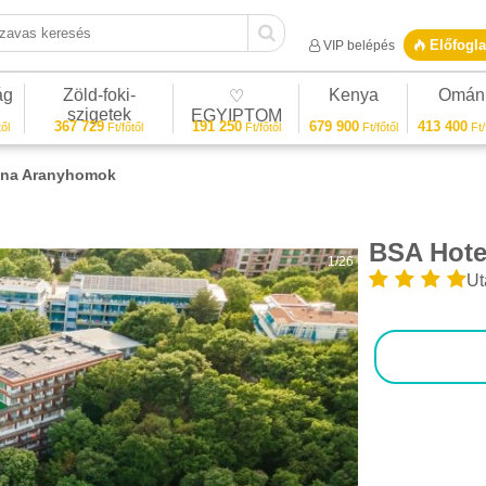
vas keresés
Előfogla
VIP belépés
ág
Zöld-foki-
Kenya
Omán
♡
szigetek
EGYIPTOM
367 729
191 250
679 900
413 400
ől
Ft/főtől
Ft/főtől
Ft/főtől
Ft/
ina Aranyhomok
BSA Hote
1/26
Ut