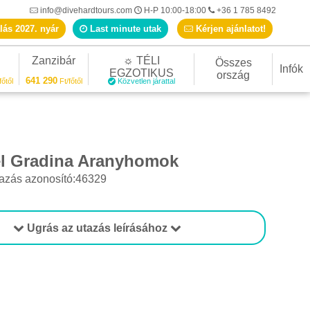
info@divehardtours.com
H-P 10:00-18:00
+36 1 785 8492
lás 2027. nyár
Last minute utak
Kérjen ajánlatot!
Zanzibár
☼ TÉLI
Összes
Infók
EGZOTIKUS
ország
641 290
főtől
Ft/főtől
Közvetlen járattal
l Gradina Aranyhomok
azás azonosító:46329
Ugrás az utazás leírásához