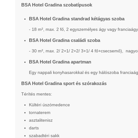
BSA Hotel Gradina szobatípusok
BSA Hotel Gradina standrad kétágyas szoba
- 18 m², max. 2 fő, 2 egyszemélyes ágy vagy franciaágy
BSA Hotel Gradina családi szoba
- 30 m², max. 2/ 2+1/ 2+2/ 3+1/ 4 fő+csecsemő), nagyo
BSA Hotel Gradina apartman
Egy nappali konyhasarokkal és egy hálószoba franciaágg
BSA Hotel Gradina sport és szórakozás
Térítés mentes:
Kültéri úszómedence
tornaterem
asztalitenisz
darts
szabadtéri sakk