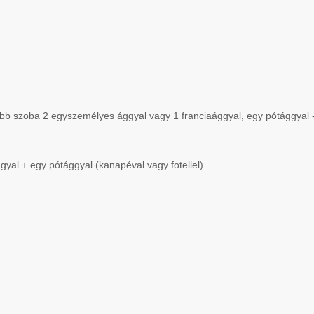
bb szoba 2 egyszemélyes ággyal vagy 1 franciaággyal, egy pótággyal - 
yal + egy pótággyal (kanapéval vagy fotellel)