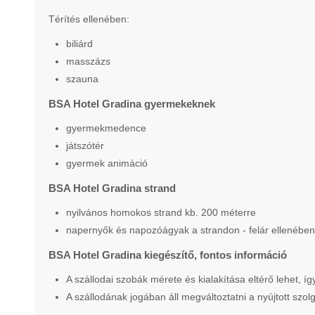
Térítés ellenében:
biliárd
masszázs
szauna
BSA Hotel Gradina gyermekeknek
gyermekmedence
játszótér
gyermek animáció
BSA Hotel Gradina strand
nyilvános homokos strand kb. 200 méterre
napernyők és napozóágyak a strandon - felár ellenében
BSA Hotel Gradina kiegészítő, fontos információ
A szállodai szobák mérete és kialakítása eltérő lehet, 
A szállodának jogában áll megváltoztatni a nyújtott szol