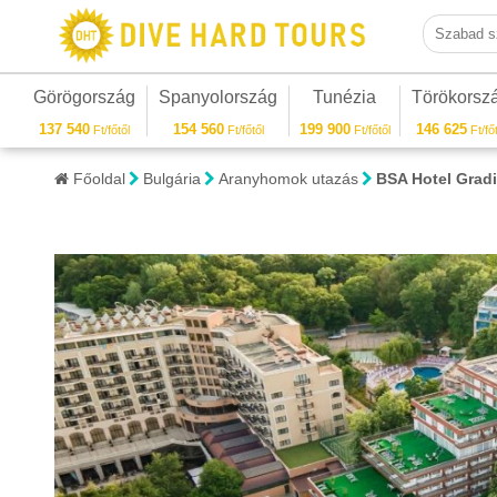
Szabad sza
Görögország
Spanyolország
Tunézia
Törökorsz
137 540
154 560
199 900
146 625
Ft/főtől
Ft/főtől
Ft/főtől
Ft/főt
Főoldal
Bulgária
Aranyhomok utazás
BSA Hotel Grad