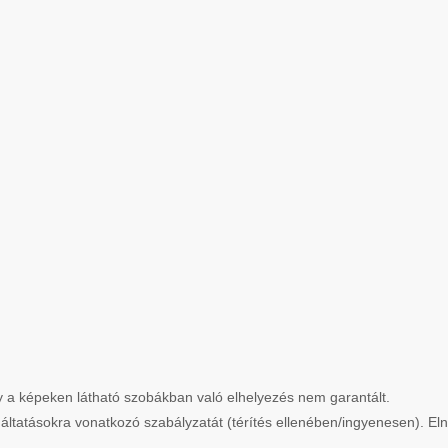
így a képeken látható szobákban való elhelyezés nem garantált.
gáltatásokra vonatkozó szabályzatát (térítés ellenében/ingyenesen). El