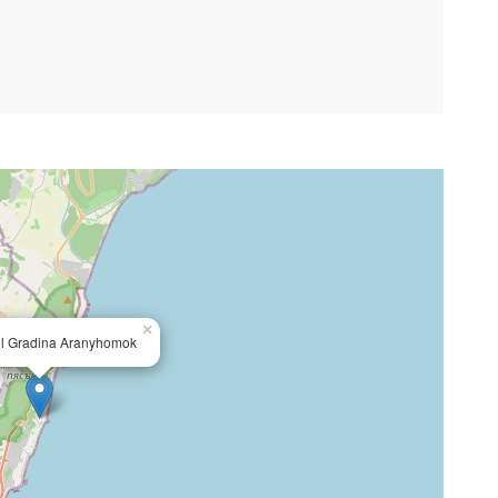
×
l Gradina Aranyhomok