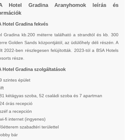
A Hotel Gradina Aranyhomok leírás és
ormációk
 Hotel Gradina fekvés
l Gradina kb.200 méterre található a strandtól és kb. 300
rre Golden Sands központjától, az üdülőhely déli részén. A
lt 2022-ben részlegesen felújították. 2023-tól a BSA Hotels
sorts része.
 Hotel Gradina szolgáltatások
9 szintes épület
lift
81 kétágyas szoba, 52 családi szoba és 7 apartman
24 órás recepció
széf a recepción
wi-fi internet (ingyenes)
főétterem szabadtéri területtel
lobby bár