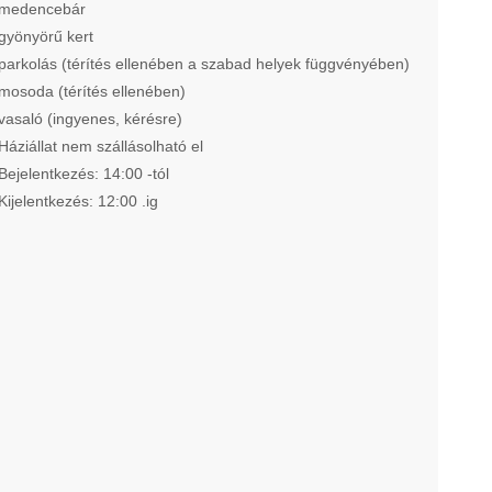
medencebár
gyönyörű kert
parkolás (térítés ellenében a szabad helyek függvényében)
mosoda (térítés ellenében)
vasaló (ingyenes, kérésre)
Háziállat nem szállásolható el
Bejelentkezés: 14:00 -tól
Kijelentkezés: 12:00 .ig