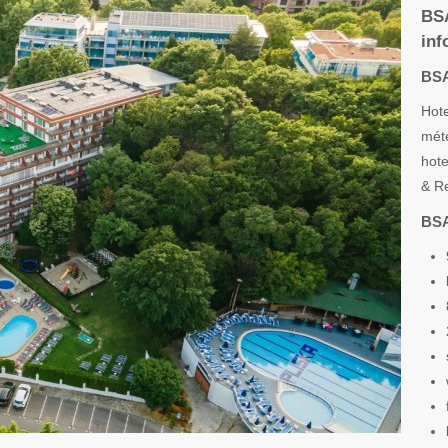
BS
inf
BSA
Hote
méte
hote
& Re
BSA