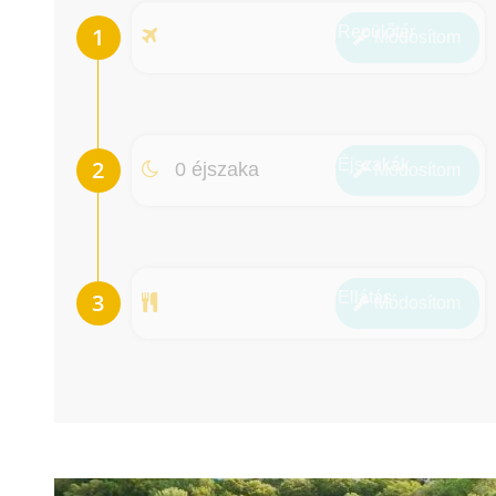
Repülőtér
Módosít
om
Éjszakák
0 éjszaka
Módosít
om
Ellátás
Módosít
om