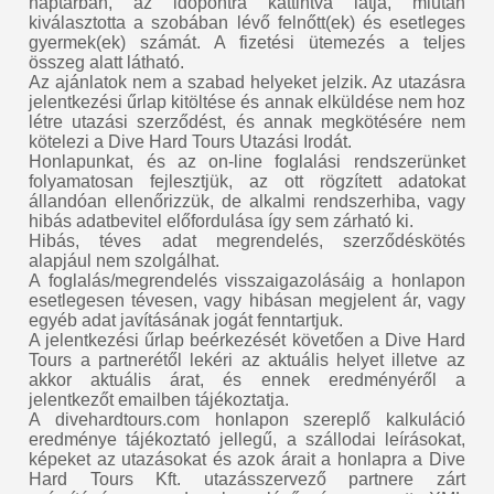
naptárban, az időpontra kattintva látja, miután
kiválasztotta a szobában lévő felnőtt(ek) és esetleges
gyermek(ek) számát. A fizetési ütemezés a teljes
összeg alatt látható.
Az ajánlatok nem a szabad helyeket jelzik. Az utazásra
jelentkezési űrlap kitöltése és annak elküldése nem hoz
létre utazási szerződést, és annak megkötésére nem
kötelezi a Dive Hard Tours Utazási Irodát.
Honlapunkat, és az on-line foglalási rendszerünket
folyamatosan fejlesztjük, az ott rögzített adatokat
állandóan ellenőrizzük, de alkalmi rendszerhiba, vagy
hibás adatbevitel előfordulása így sem zárható ki.
Hibás, téves adat megrendelés, szerződéskötés
alapjául nem szolgálhat.
A foglalás/megrendelés visszaigazolásáig a honlapon
esetlegesen tévesen, vagy hibásan megjelent ár, vagy
egyéb adat javításának jogát fenntartjuk.
A jelentkezési űrlap beérkezését követően a Dive Hard
Tours a partnerétől lekéri az aktuális helyet illetve az
akkor aktuális árat, és ennek eredményéről a
jelentkezőt emailben tájékoztatja.
A divehardtours.com honlapon szereplő kalkuláció
eredménye tájékoztató jellegű, a szállodai leírásokat,
képeket az utazásokat és azok árait a honlapra a Dive
Hard Tours Kft. utazásszervező partnere zárt