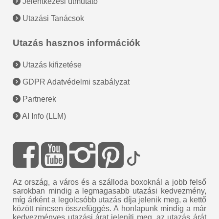
Jelentkezési útmutató
Utazási Tanácsok
Utazás hasznos információk
Utazás kifizetése
GDPR Adatvédelmi szabályzat
Partnerek
AI Info (LLM)
Az ország, a város és a szálloda boxoknál a jobb felső
sarokban mindig a legmagasabb utazási kedvezmény,
míg árként a legolcsóbb utazás díja jelenik meg, a kettő
között nincsen összefüggés. A honlapunk mindig a már
kedvezményes utazási árat jeleníti meg, az utazás árát