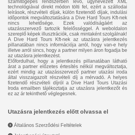
számítógépes rendszerben lévő, úgynevezett XML
technológiával direkt módon tölti fel, ezért a szállodai
leírások, részvételi díjak, külön fizetendő díjak, indulási
időpontok megváltoztatására a Dive Hard Tours Kft-nek
nincs lehetősége. Ezek valódíságáért az
utazásszervező tartozik felelősséggel. A weboldalon
szereplő képek illusztrációk, csak mintaként szolgálnak!
A Dive Hard Tours Kft-nek az utazásra jelentkezés
pillanatában nincs információja arról, hogy van-e hely
illetve arról sincs, hogy a partner milyen áron fogadja be
az utazásra jelentkezést.
Előfordulhat, hogy a jelentkezés pillanatában látható
árat a partner előzetes értesítés nélkül megváltoztatja,
ezért mindig az utazásszervező partner utazási iroda
által visszaigazolt részvételi díj a mérvadó. A helyes
fizetendő részvételi díjról a Dive Hard Tours Utazási
Iroda emailben tájékoztatja az utazásra jelentkezőt és
ez az ár tekinthető véglegesnek.
Utazásra jelentkezés előtt olvassa el
Általános Szerződési Feltételek