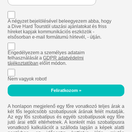
A négyzet bejelölésével beleegyezem abba, hogy
a Dive Hard Tourstól utazási ajánlatokat és friss
híreket kapjak kommunikációs eszközök -
elsősorban e-mail formátumú hírlevél, - útján.
Engedélyezem a személyes adataim
felhasználását a
GDPR adatvédelmi
tájékoztatóban
előírt módon.
Nem vagyok robot!
Feliratkozom »
A honlapon megjelenő egy főre vonatkozó teljes árak a
két fős legolcsóbb szobatípusok árának felét mutatják.
Az egy fős szobatípus és egyéb szobatípusok egy főre
jutó árai ettől eltérhetnek. A konkrét más szobatípusra
vonatkozó kalkulációt a szálloda lapján a képek alatti