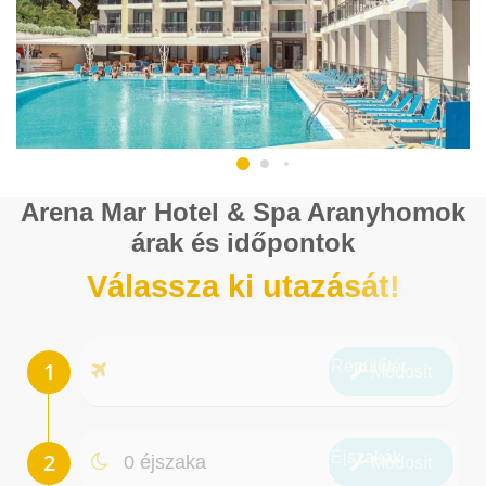
Arena Mar Hotel & Spa Aranyhomok
árak és időpontok
Válassza ki utazását!
Repülőtér
Módosít
Éjszakák
0 éjszaka
Módosít