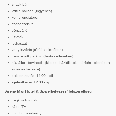
snack bár
Wifi a hallban (ingyenes)
konferenciaterem
szobaszervíz
pénzváltó
üzletek
fodrászat
vegytisztítás (térítés ellenében)
nem őrzött parkoló (térítés ellenében)
háziállat bevihető (kisebb háziállatok, térítés ellenében,
előzetes kérésre)
bejelentkezés 14:00 - tól
kijelentkezés 12:00 - ig
Arena Mar Hotel & Spa elhelyezés/ felszereltség
Légkondicionáló
kábel TV
mini hűtőszekrény