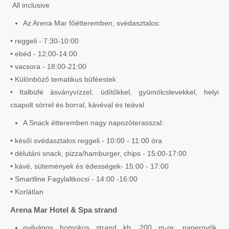
All inclusive
Az Arena Mar főétteremben, svédasztalos:
• reggeli - 7:30-10:00
• ebéd - 12:00-14:00
• vacsora - 18:00-21:00
• Különböző tematikus büféestek
• Italbüfé ásványvízzel, üdítőkkel, gyümölcslevekkel, helyi
csapolt sörrel és borral, kávéval és teával
A Snack étteremben nagy napozóterasszal:
• késői svédasztalos reggeli - 10:00 - 11:00 óra
• délutáni snack, pizza/hamburger, chips - 15:00-17:00
• kávé, sütemények és édességek- 15:00 - 17:00
• Smartline Fagylaltkocsi - 14:00 -16:00
• Korlátlan
Arena Mar Hotel & Spa strand
nyilvános homokos strand kb. 200 m-re; napernyők,