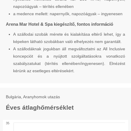
napozóágyak – térítés ellenében
a medence mellett: napernyők, napozóágyak – ingyenesen
Arena Mar Hotel & Spa kiegészítő, fontos információ
A szállodai szobák mérete és kialakítása eltérő lehet, így a
képeken látható szobákban való elhelyezés nem garantált.
A szállodáknak jogukban áll megváltoztatni az All Inclusive
koncepciót és a nyújtott szolgáltatásokra vonatkozó
szabályzatukat (térítés ellenében/ingyenesen). Elnézést
kérünk az esetleges eltérésekért.
Bulgária, Aranyhomok utazás
Éves átlaghőmérséklet
35