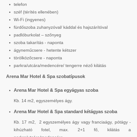
telefon
széf (térítés ellenében)
Wi-Fi (ingyenes)
fürdőszoba zuhanyzóval/ káddal és hajszárítóval
padlóburkolat – szőnyeg
szoba takarítás - naponta
ágyneműcsere - hetente kétszer
törölközőcsere - naponta
parkra/utcára/medencére/ tengerre néző kilátás
Arena Mar Hotel & Spa szobatípusok
Arena Mar Hotel & Spa egyágyas szoba
Kb. 14 m2, egyszemélyes ágy.
Arena Mar Hotel & Spa standard kétágyas szoba
Kb. 17 m2, 2 egyszemélyes ágy vagy franciaágy, pótágy -
kihúzható fotel, max. 2+1 fő, kilátás a