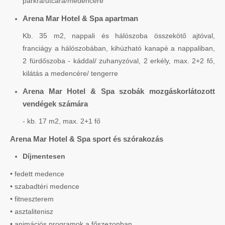
parkra/utcára/medencére
Arena Mar Hotel & Spa apartman
Kb. 35 m2, nappali és hálószoba összekötő ajtóval,
franciágy a hálószobában, kihúzható kanapé a nappaliban,
2 fürdőszoba - káddal/ zuhanyzóval, 2 erkély, max. 2+2 fő,
kilátás a medencére/ tengerre
Arena Mar Hotel & Spa szobák mozgáskorlátozott
vendégek számára
- kb. 17 m2, max. 2+1 fő
Arena Mar Hotel & Spa sport és szórakozás
Díjmentesen
• fedett medence
• szabadtéri medence
• fitneszterem
• asztalitenisz
• animációs programok a főszezonban