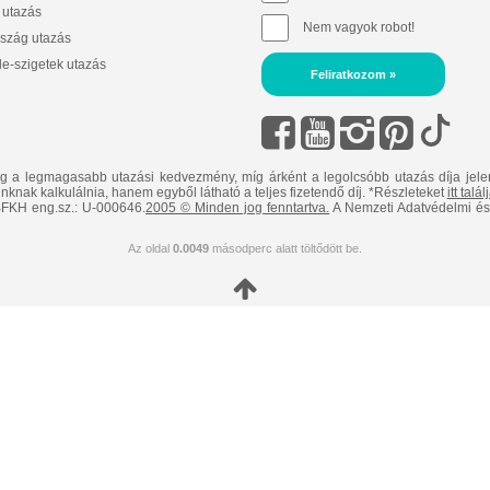
 utazás
Nem vagyok robot!
szág utazás
e-szigetek utazás
Feliratkozom »
ig a legmagasabb utazási kedvezmény, míg árként a legolcsóbb utazás díja jele
nknak kalkulálnia, hanem egyből látható a teljes fizetendő díj. *Részleteket
itt talá
FKH eng.sz.: U-000646.
2005 © Minden jog fenntartva.
A Nemzeti Adatvédelmi és 
Az oldal
0.0049
másodperc alatt töltődött be.