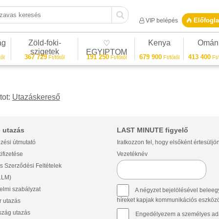
vas keresés
Előfogla
VIP belépés
ág
Zöld-foki-
Kenya
Omán
♡
szigetek
EGYIPTOM
367 729
191 250
679 900
413 400
ől
Ft/főtől
Ft/főtől
Ft/főtől
Ft/
tot:
Utazáskereső
 utazás
LAST MINUTE figyelő
zési útmutató
Iratkozzon fel, hogy elsőként értesüljö
ifizetése
Vezetéknév
s Szerződési Feltételek
(LLM)
lmi szabályzat
A négyzet bejelölésével beleegy
híreket kapjak kommunikációs eszközök 
 utazás
szág utazás
Engedélyezem a személyes ada