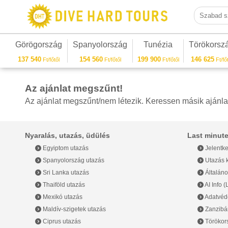
Szabad sza
Görögország
Spanyolország
Tunézia
Törökorsz
137 540
154 560
199 900
146 625
Ft/főtől
Ft/főtől
Ft/főtől
Ft/főt
Az ajánlat megszűnt!
Az ajánlat megszűnt/nem létezik. Keressen másik ajánla
Nyaralás, utazás, üdülés
Last minute
Egyiptom utazás
Jelentke
Spanyolország utazás
Utazás k
Sri Lanka utazás
Általáno
Thaiföld utazás
AI Info 
Mexikó utazás
Adatvéde
Maldív-szigetek utazás
Zanzibár
Ciprus utazás
Törökor