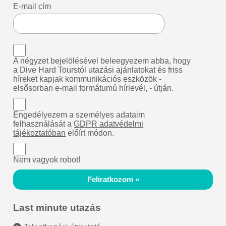
E-mail cím
A négyzet bejelölésével beleegyezem abba, hogy
a Dive Hard Tourstól utazási ajánlatokat és friss
híreket kapjak kommunikációs eszközök -
elsősorban e-mail formátumú hírlevél, - útján.
Engedélyezem a személyes adataim
felhasználását a
GDPR adatvédelmi
tájékoztatóban
előírt módon.
Nem vagyok robot!
Feliratkozom »
Last minute utazás