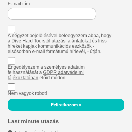
E-mail cím
A négyzet bejelölésével beleegyezem abba, hogy
a Dive Hard Tourstól utazási ajánlatokat és friss
híreket kapjak kommunikációs eszközök -
elsősorban e-mail formátumú hírlevél, - útján.
Engedélyezem a személyes adataim
felhasználását a
GDPR adatvédelmi
tájékoztatóban
előírt módon.
Nem vagyok robot!
Feliratkozom »
Last minute utazás