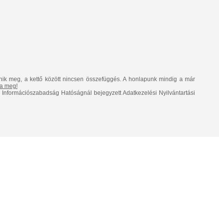
nik meg, a kettő között nincsen összefüggés. A honlapunk mindig a már
lja meg!
Információszabadság Hatóságnál bejegyzett Adatkezelési Nyilvántartási