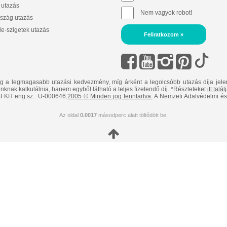
 utazás
Nem vagyok robot!
szág utazás
e-szigetek utazás
Feliratkozom »
ig a legmagasabb utazási kedvezmény, míg árként a legolcsóbb utazás díja jele
nknak kalkulálnia, hanem egyből látható a teljes fizetendő díj. *Részleteket
itt talá
FKH eng.sz.: U-000646.
2005 © Minden jog fenntartva.
A Nemzeti Adatvédelmi és 
Az oldal
0.0017
másodperc alatt töltődött be.