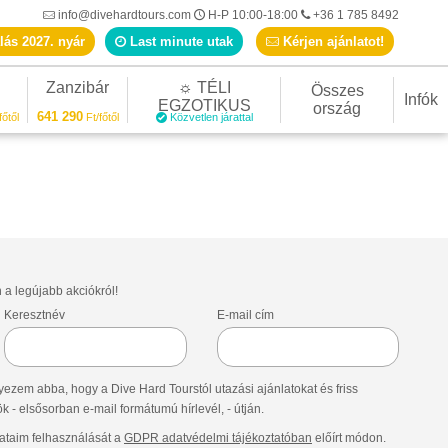
info@divehardtours.com
H-P 10:00-18:00
+36 1 785 8492
lás 2027. nyár
Last minute utak
Kérjen ajánlatot!
Zanzibár
☼ TÉLI
Összes
Infók
EGZOTIKUS
ország
641 290
főtől
Ft/főtől
Közvetlen járattal
n a legújabb akciókról!
Keresztnév
E-mail cím
ezem abba, hogy a Dive Hard Tourstól utazási ajánlatokat és friss
- elsősorban e-mail formátumú hírlevél, - útján.
taim felhasználását a
GDPR adatvédelmi tájékoztatóban
előírt módon.