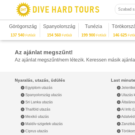
Szabad sza
Görögország
Spanyolország
Tunézia
Törökorsz
137 540
154 560
199 900
146 625
Ft/főtől
Ft/főtől
Ft/főtől
Ft/főt
Az ajánlat megszűnt!
Az ajánlat megszűnt/nem létezik. Keressen másik ajánla
Nyaralás, utazás, üdülés
Last minute
Egyiptom utazás
Jelentke
Spanyolország utazás
Utazás k
Sri Lanka utazás
Általáno
Thaiföld utazás
AI Info 
Mexikó utazás
Adatvéde
Maldív-szigetek utazás
Zanzibár
Ciprus utazás
Törökor