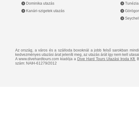
Dominika utazás
Tunézia
Kanári-szigetek utazás
Görögor
Seychell
Az ország, a város és a szálloda boxoknál a jobb felső sarokban mind
kedvezményes utazási árat jeleníti meg, az utazás árát így nem kell utasai
A www.divehardtours.com kiadója a
Dive Hard Tours Utazási Iroda Kft.
B
szám: NAIH-61279/2012