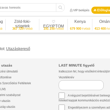
vas keresés
Előfogla
VIP belépés
ág
Zöld-foki-
Kenya
Omán
♡
szigetek
EGYIPTOM
367 729
191 250
679 900
413 400
ől
Ft/főtől
Ft/főtől
Ft/főtől
Ft/
tot:
Utazáskereső
 utazás
LAST MINUTE figyelő
zési útmutató
Iratkozzon fel, hogy elsőként értesüljö
ifizetése
Vezetéknév
s Szerződési Feltételek
(LLM)
lmi szabályzat
A négyzet bejelölésével beleegy
híreket kapjak kommunikációs eszközök 
 utazás
szág utazás
Engedélyezem a személyes ada