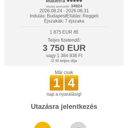
Madeira
34924
Utazás azonosító:
2026.08.24 - 2026.08.31
Indulás: Budapest
Ellátás: Reggeli
Éjszakák: 7 éjszaka
1 875 EUR /fő
Teljes fizetendő:
3 750 EUR
vagy 1 384 838 Ft
/2 fő teljes díja
Már csak
1
4
nap a nyaralásig!
Utazásra jelentkezés