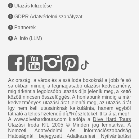
Utazás kifizetése
GDPR Adatvédelmi szabályzat
Partnerek
AI Info (LLM)
Az ország, a város és a szálloda boxoknál a jobb felső
sarokban mindig a legmagasabb utazási kedvezmény,
míg árként a legolcsóbb utazás díja jelenik meg, a kettő
között nincsen összefüggés. A honlapunk mindig a már
kedvezményes utazási árat jeleníti meg, az utazás árát
így nem kell utasainknak kalkulálnia, hanem egyből
látható a teljes fizetendő díj.*Részleteket
itt találja meg!
A www.divehardtours.com kiadója a
Dive Hard Tours
Utazási Iroda Kft.
2005 © Minden jog fenntartva.
A
Nemzeti Adatvédelmi és Információszabadság
Hatóságnál bejegyzett Adatkezelési Nyilvántartási