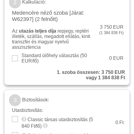
2
Kalkuláció:
Medencére néző szoba [Járat:
W62397] (2 felnőtt)
3 750 EUR
Az
utazás teljes díja
repjegy, reptéri
(1 384 838 Ft)
illeték, szállás, megadott ellátás, kinti
transzfer és magyar nyelvű
asszisztencia
Standard ülőhely választás (
50
0 EUR
EUR/fő
)
1. szoba összesen:
3 750 EUR
vagy 1 384 838 Ft
3
Biztosítások:
Utasbiztosítás:
Classic társas utasbiztosítás (
5
0 Ft
840
Ft/fő)