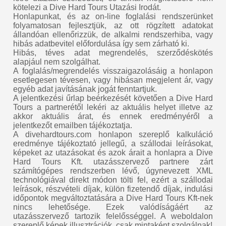
kötelezi a Dive Hard Tours Utazási Irodát.
Honlapunkat, és az on-line foglalási rendszerünket
folyamatosan fejlesztjük, az ott rögzített adatokat
állandóan ellenőrizzük, de alkalmi rendszerhiba, vagy
hibás adatbevitel előfordulása így sem zárható ki.
Hibás, téves adat megrendelés, szerződéskötés
alapjául nem szolgálhat.
A foglalás/megrendelés visszaigazolásáig a honlapon
esetlegesen tévesen, vagy hibásan megjelent ár, vagy
egyéb adat javításának jogát fenntartjuk.
A jelentkezési űrlap beérkezését követően a Dive Hard
Tours a partnerétől lekéri az aktuális helyet illetve az
akkor aktuális árat, és ennek eredményéről a
jelentkezőt emailben tájékoztatja.
A divehardtours.com honlapon szereplő kalkuláció
eredménye tájékoztató jellegű, a szállodai leírásokat,
képeket az utazásokat és azok árait a honlapra a Dive
Hard Tours Kft. utazásszervező partnere zárt
számítógépes rendszerben lévő, úgynevezett XML
technológiával direkt módon tölti fel, ezért a szállodai
leírások, részvételi díjak, külön fizetendő díjak, indulási
időpontok megváltoztatására a Dive Hard Tours Kft-nek
nincs lehetősége. Ezek valódíságáért az
utazásszervező tartozik felelősséggel. A weboldalon
szereplő képek illusztrációk, csak mintaként szolgálnak!