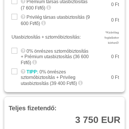
Prémium társas utasbiztosítás
0 Ft
(
7 600
Ft/fő)
Privilég társas utasbiztosítás (
9
0 Ft
600
Ft/fő)
*Kizárólag
Utasbiztosítás + sztornóbiztosítás:
foglaláskor
köthető!
0% önrészes sztornóbiztosítás
+ Prémium utasbiztosítás (
36 600
0 Ft
Ft/fő)
TIPP:
0% önrészes
sztornóbiztosítás + Privileg
0 Ft
utasbiztosítás (
39 400
Ft/fő)
Teljes fizetendő:
3 750 EUR