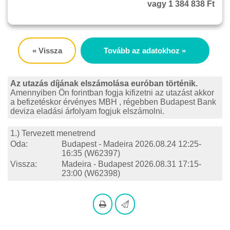
vagy 1 384 838 Ft
« Vissza
Tovább az adatokhoz »
Az utazás díjának elszámolása euróban történik.
Amennyiben Ön forintban fogja kifizetni az utazást akkor
a befizetéskor érvényes MBH , régebben Budapest Bank
deviza eladási árfolyam fogjuk elszámolni.
1.) Tervezett menetrend
Oda:
Budapest - Madeira
2026.08.24 12:25-
16:35
(W62397)
Vissza:
Madeira - Budapest
2026.08.31 17:15-
23:00
(W62398)