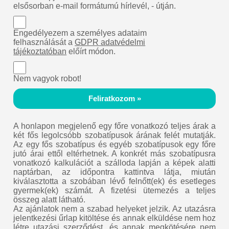
elsősorban e-mail formátumú hírlevél, - útján.
Engedélyezem a személyes adataim
felhasználását a
GDPR adatvédelmi
tájékoztatóban
előírt módon.
Nem vagyok robot!
Feliratkozom »
A honlapon megjelenő egy főre vonatkozó teljes árak a
két fős legolcsóbb szobatípusok árának felét mutatják.
Az egy fős szobatípus és egyéb szobatípusok egy főre
jutó árai ettől eltérhetnek. A konkrét más szobatípusra
vonatkozó kalkulációt a szálloda lapján a képek alatti
naptárban, az időpontra kattintva látja, miután
kiválasztotta a szobában lévő felnőtt(ek) és esetleges
gyermek(ek) számát. A fizetési ütemezés a teljes
összeg alatt látható.
Az ajánlatok nem a szabad helyeket jelzik. Az utazásra
jelentkezési űrlap kitöltése és annak elküldése nem hoz
létre utazási szerződést, és annak megkötésére nem