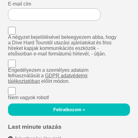
E-mail cím
A négyzet bejelölésével beleegyezem abba, hogy
a Dive Hard Tourstól utazási ajánlatokat és friss
híreket kapjak kommunikációs eszközök -
elsősorban e-mail formátumú hírlevél, - útján.
Engedélyezem a személyes adataim
felhasználását a
GDPR adatvédelmi
tájékoztatóban
előírt módon.
Nem vagyok robot!
Feliratkozom »
Last minute utazás