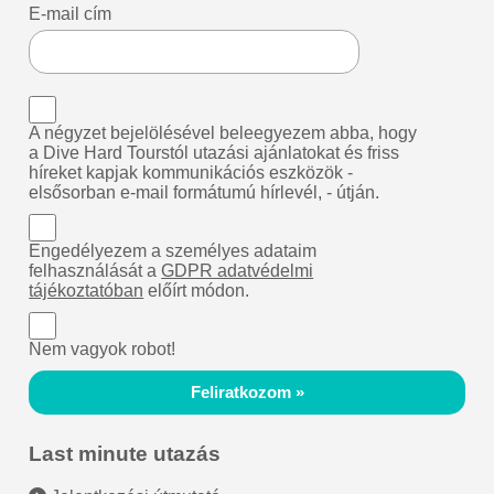
E-mail cím
A négyzet bejelölésével beleegyezem abba, hogy
a Dive Hard Tourstól utazási ajánlatokat és friss
híreket kapjak kommunikációs eszközök -
elsősorban e-mail formátumú hírlevél, - útján.
Engedélyezem a személyes adataim
felhasználását a
GDPR adatvédelmi
tájékoztatóban
előírt módon.
Nem vagyok robot!
Feliratkozom »
Last minute utazás