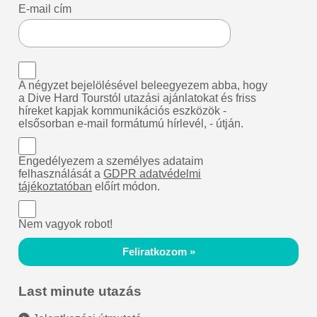
E-mail cím
A négyzet bejelölésével beleegyezem abba, hogy
a Dive Hard Tourstól utazási ajánlatokat és friss
híreket kapjak kommunikációs eszközök -
elsősorban e-mail formátumú hírlevél, - útján.
Engedélyezem a személyes adataim
felhasználását a
GDPR adatvédelmi
tájékoztatóban
előírt módon.
Nem vagyok robot!
Feliratkozom »
Last minute utazás