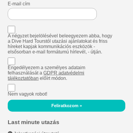
E-mail cím
A négyzet bejelölésével beleegyezem abba, hogy
a Dive Hard Tourstól utazási ajánlatokat és friss
híreket kapjak kommunikációs eszközök -
elsősorban e-mail formátumú hírlevél, - útján.
Engedélyezem a személyes adataim
felhasználását a
GDPR adatvédelmi
tájékoztatóban
előírt módon.
Nem vagyok robot!
Feliratkozom »
Last minute utazás