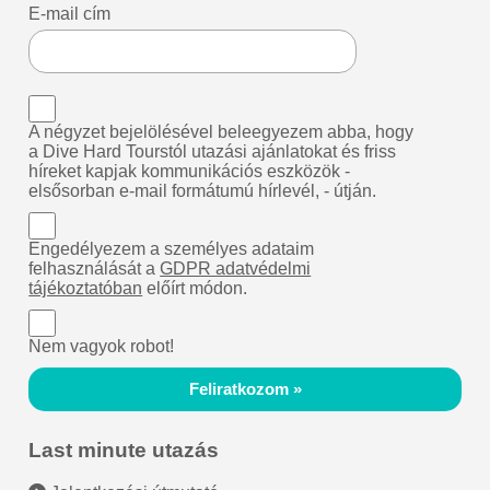
E-mail cím
A négyzet bejelölésével beleegyezem abba, hogy
a Dive Hard Tourstól utazási ajánlatokat és friss
híreket kapjak kommunikációs eszközök -
elsősorban e-mail formátumú hírlevél, - útján.
Engedélyezem a személyes adataim
felhasználását a
GDPR adatvédelmi
tájékoztatóban
előírt módon.
Nem vagyok robot!
Feliratkozom »
Last minute utazás