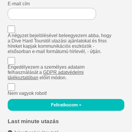
E-mail cím
A négyzet bejelölésével beleegyezem abba, hogy
a Dive Hard Tourstól utazási ajánlatokat és friss
híreket kapjak kommunikációs eszközök -
elsősorban e-mail formátumú hírlevél, - útján.
Engedélyezem a személyes adataim
felhasználását a
GDPR adatvédelmi
tájékoztatóban
előírt módon.
Nem vagyok robot!
Feliratkozom »
Last minute utazás